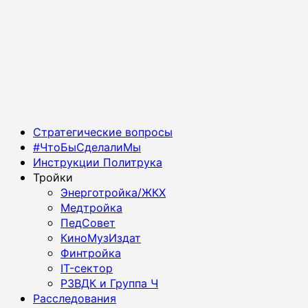
Основное
Стратегические вопросы
меню
#ЧтоБыСделалиМы
Инструкции Политрука
Тройки
Энерготройка/ЖКХ
Медтройка
ПедСовет
КиноМузИздат
Финтройка
IT-сектор
РЗВДК и Группа Ч
Расследования