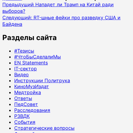
Навигация
Предыдущий
Нападет ли Трамп на Китай ради
выборов?
записи
Следующий:
RT-шные фейки про разведку США и
Байдена
Разделы сайта
#Тезисы
#ЧтоБыСделалиМы
EN Statements
IT-сектор
Видео
Инструкции Политрука
КиноМузИздат
Медтройка
Ответы
ПедСовет
Расследования
РЗВДК
События
Стратегические вопросы