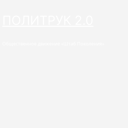
Перейти
ПОЛИТРУК 2.0
к
содержимому
Общественное движение «Штаб Поколения»