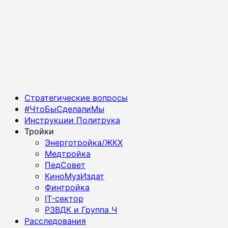
Основное
Стратегические вопросы
меню
#ЧтоБыСделалиМы
Инструкции Политрука
Тройки
Энерготройка/ЖКХ
Медтройка
ПедСовет
КиноМузИздат
Финтройка
IT-сектор
РЗВДК и Группа Ч
Расследования