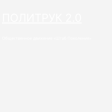
Перейти
ПОЛИТРУК 2.0
к
содержимому
Общественное движение «Штаб Поколения»