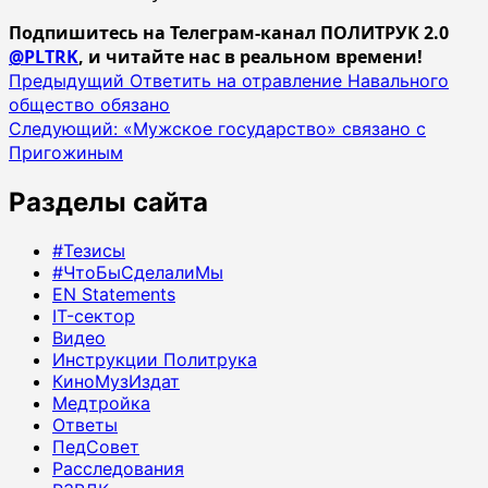
Подпишитесь на Телеграм-канал ПОЛИТРУК 2.0
@PLTRK
, и читайте нас в реальном времени!
Навигация
Предыдущий
Ответить на отравление Навального
общество обязано
записи
Следующий:
«Мужское государство» связано с
Пригожиным
Разделы сайта
#Тезисы
#ЧтоБыСделалиМы
EN Statements
IT-сектор
Видео
Инструкции Политрука
КиноМузИздат
Медтройка
Ответы
ПедСовет
Расследования