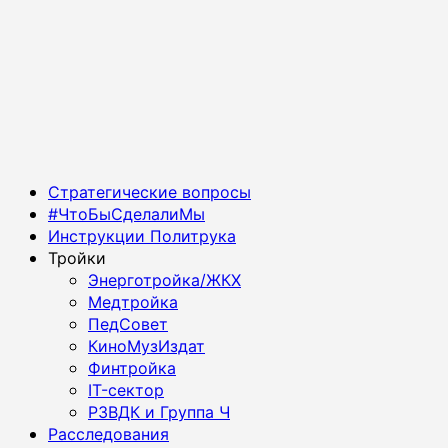
Основное
Стратегические вопросы
меню
#ЧтоБыСделалиМы
Инструкции Политрука
Тройки
Энерготройка/ЖКХ
Медтройка
ПедСовет
КиноМузИздат
Финтройка
IT-сектор
РЗВДК и Группа Ч
Расследования