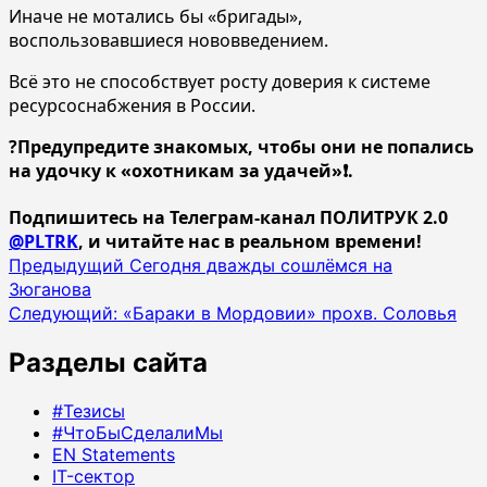
Иначе не мотались бы «бригады»,
воспользовавшиеся нововведением.
Всё это не способствует росту доверия к системе
ресурсоснабжения в России.
?Предупредите знакомых, чтобы они не попались
на удочку к «охотникам за удачей»❗️.
Подпишитесь на Телеграм-канал ПОЛИТРУК 2.0
@PLTRK
, и читайте нас в реальном времени!
Навигация
Предыдущий
Сегодня дважды сошлёмся на
Зюганова
записи
Следующий:
«Бараки в Мордовии» прохв. Соловья
Разделы сайта
#Тезисы
#ЧтоБыСделалиМы
EN Statements
IT-сектор