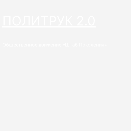
Перейти
ПОЛИТРУК 2.0
к
содержимому
Общественное движение «Штаб Поколения»