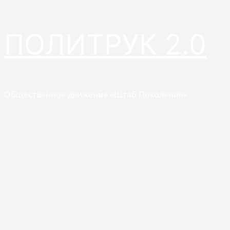
Перейти
ПОЛИТРУК 2.0
к
содержимому
Общественное движение «Штаб Поколения»