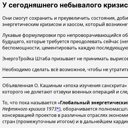
У сегодняшнего небывалого кризис
Они смогут сохранить и преувеличить состояния, доб
энергетическим кризисом и хаосом, который возникнет 
Лукавые формулировки про непроворачивающийся обра
будущего, которые требуется преодолевать сейчас (
не
беспомощности, цементировать каждую последующую с
ЭнергоТройка Штаба призывает не принимать вырисо
Необходимо сделать всё возможное, чтобы не утратить
Объявленная О. Кашиным «эпоха изучения санскрита» 
которого не долетают отзвуки военных операций и сл
То, что пока называется «
Глобальный энергетический 
Нефтяного кризиса 1973
*
), оборачивается полномасшт
консервацией проектов в различных отраслях экономи
стран (промежуточным итогом) и в дальнейшем кард