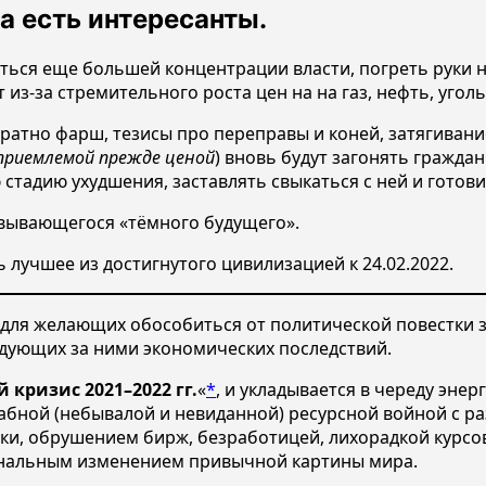
а есть интересанты.
иться еще большей концентрации власти, погреть руки 
из-за стремительного роста цен на на газ, нефть, уголь
тно фарш, тезисы про переправы и коней, затягивание
приемлемой прежде ценой
) вновь будут загонять граждан 
тадию ухудшения, заставлять свыкаться с ней и готов
вывающегося «тёмного будущего».
 лучшее из достигнутого цивилизацией к 24.02.2022.
для желающих обособиться от политической повестки за
едующих за ними экономических последствий.
кризис 2021–2022 гг.
«
*
, и укладывается в череду эне
абной (небывалой и невиданной) ресурсной войной с р
ки, обрушением бирж, безработицей, лихорадкой курсо
инальным изменением привычной картины мира.