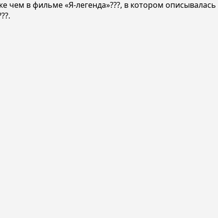
 чем в фильме «Я-легенда»???, в котором описывалась с
??.