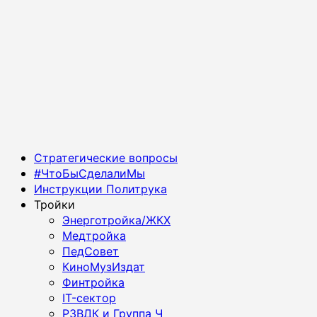
Основное
Стратегические вопросы
меню
#ЧтоБыСделалиМы
Инструкции Политрука
Тройки
Энерготройка/ЖКХ
Медтройка
ПедСовет
КиноМузИздат
Финтройка
IT-сектор
РЗВДК и Группа Ч