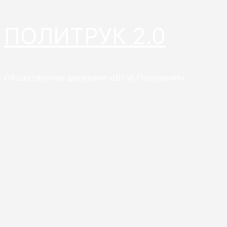
Перейти
ПОЛИТРУК 2.0
к
содержимому
Общественное движение «Штаб Поколения»