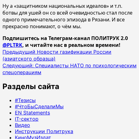
Ну а «защитником национальных идеалов» и т.п.
ботвы для ушей он со всей очевидностью стал после
одного примечательного эпизода в Рязани. И все
прекрасно понимают, о чём мы.
Подпишитесь на Телеграм-канал ПОЛИТРУК 2.0
@PLTRK
, и читайте нас в реальном времени!
Навигация
Предыдущий
Новости газификации России
(азиатского образца)
записи
Следующий:
Специалисты НАТО по психологическим
спецоперациям
Разделы сайта
#Тезисы
#ЧтоБыСделалиМы
EN Statements
IT-сектор
Видео
Инструкции Политрука
КиноМузИздат