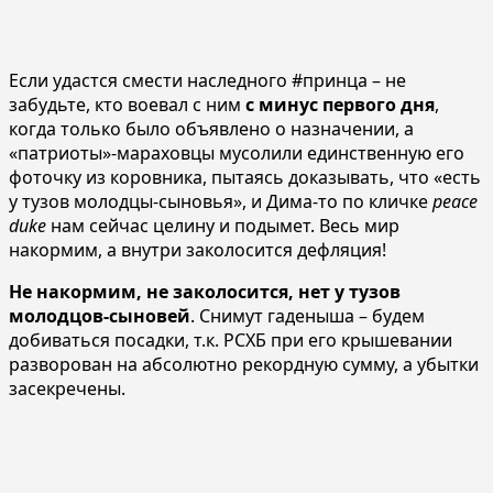
Если удастся смести наследного #принца – не
забудьте, кто воевал с ним
с минус первого дня
,
когда только было объявлено о назначении, а
«патриоты»-мараховцы мусолили единственную его
фоточку из коровника, пытаясь доказывать, что «есть
у тузов молодцы-сыновья», и Дима-то по кличке
peace
duke
нам сейчас целину и подымет. Весь мир
накормим, а внутри заколосится дефляция!
Не накормим, не заколосится, нет у тузов
молодцов-сыновей
. Снимут гаденыша – будем
добиваться посадки, т.к. РСХБ при его крышевании
разворован на абсолютно рекордную сумму, а убытки
засекречены.