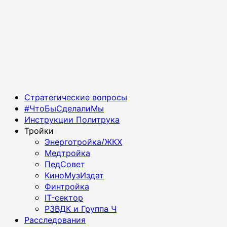
Основное
Стратегические вопросы
меню
#ЧтоБыСделалиМы
Инструкции Политрука
Тройки
Энерготройка/ЖКХ
Медтройка
ПедСовет
КиноМузИздат
Финтройка
IT-сектор
РЗВДК и Группа Ч
Расследования