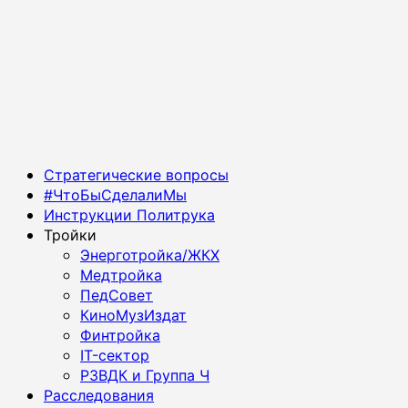
Основное
Стратегические вопросы
меню
#ЧтоБыСделалиМы
Инструкции Политрука
Тройки
Энерготройка/ЖКХ
Медтройка
ПедСовет
КиноМузИздат
Финтройка
IT-сектор
РЗВДК и Группа Ч
Расследования