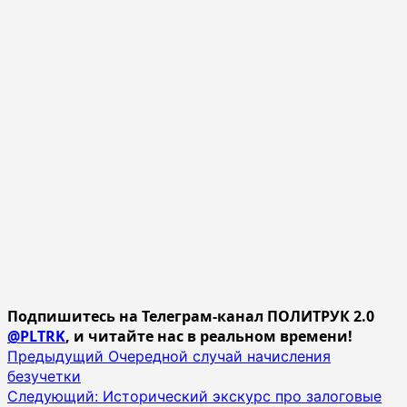
Подпишитесь на Телеграм-канал ПОЛИТРУК 2.0
@PLTRK
, и читайте нас в реальном времени!
Навигация
Предыдущий
Очередной случай начисления
безучетки
записи
Следующий:
Исторический экскурс про залоговые