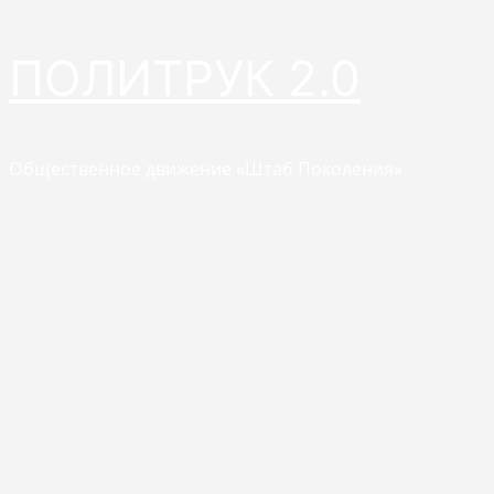
Перейти
ПОЛИТРУК 2.0
к
содержимому
Общественное движение «Штаб Поколения»