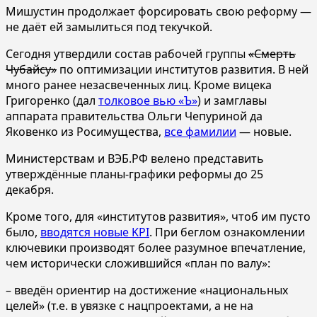
Мишустин продолжает форсировать свою реформу —
не даёт ей замылиться под текучкой.
Сегодня утвердили состав рабочей группы
«Смерть
Чубайсу»
по оптимизации институтов развития. В ней
много ранее незасвеченных лиц. Кроме вицека
Григоренко (дал
толковое вью «Ъ»
) и замглавы
аппарата правительства Ольги Чепуриной да
Яковенко из Росимущества,
все фамилии
— новые.
Министерствам и ВЭБ.РФ велено представить
утверждённые планы-графики реформы до 25
декабря.
Кроме того, для «институтов развития», чтоб им пусто
было,
вводятся новые KPI
. При беглом ознакомлении
ключевики производят более разумное впечатление,
чем исторически сложившийся «план по валу»:
– введён ориентир на достижение «национальных
целей» (т.е. в увязке с нацпроектами, а не на