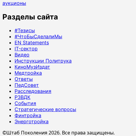
аукционы
Разделы сайта
#Тезисы
#ЧтоБыСделалиМы
EN Statements
IT-сектор
Видео
Инструкции Политрука
КиноМузИздат
Медтройка
Ответы
ПедСовет
Расследования
РЗВДК
События
Стратегические вопросы
Финтройка
Энерготройка
©Штаб Поколения 2026. Все права защищены.