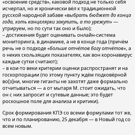
«освоение средств», каковой подход не только себя
исчерпал, но и хронически вёл к традиционной
русской народной забаве «в
ыбрать бюджет до конца
года, хоть канцелярки закупить, а то урежут
» —
утрируем, но по сути так оно и было);
– достижения будет оценивать онлайн-система
мониторинга, в динамике, а не в конце года (причём
речь не о подходе «
больше отчётов богу отчётов
«, а
о неких скользящих показателях, как вон коронавирус
каждые сутки считают);
– в кои-то веки критерии оценки распространят и на
госкорпорации (по этому пункту ждём подковёрной
во[з]ни, многие гиганты не захотят даже формально
отчитываться — а от мытаря М. стоит ожидать, что
он с них запросит и сутевые данные; это будет
роскошное поле для анализа и критики).
Срок формирования КПЭ со всеми формулами тот же,
что и по планированию, 25 декабря — в Новый год со
всем новым.