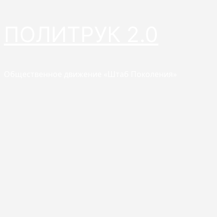
Перейти
ПОЛИТРУК 2.0
к
содержимому
Общественное движение «Штаб Поколения»