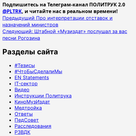
Подпишитесь на Телеграм-канал ПОЛИТРУК 2.0
@PLTRK
, и читайте нас в реальном времени!
Навигация
Предыдущий
Про интерпретации отставок и
назначений министров
записи
Следующий:
Штабной «Музиздат» послушал за вас
песни Рогозина
Разделы сайта
#Тезисы
#ЧтоБыСделалиМы
EN Statements
IT-сектор
Видео
Инструкции Политрука
КиноМузИздат
Медтройка
Ответы
ПедСовет
Расследования
РЗВДК