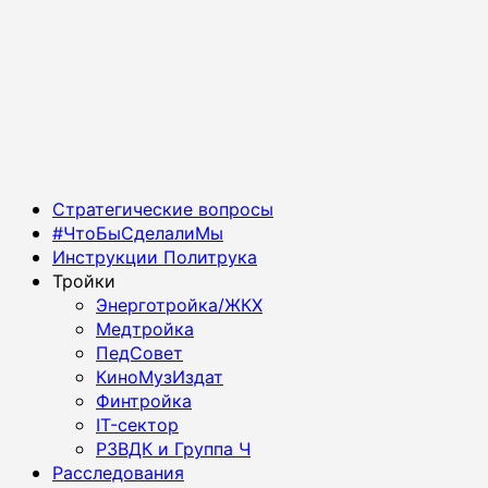
Основное
Стратегические вопросы
меню
#ЧтоБыСделалиМы
Инструкции Политрука
Тройки
Энерготройка/ЖКХ
Медтройка
ПедСовет
КиноМузИздат
Финтройка
IT-сектор
РЗВДК и Группа Ч
Расследования