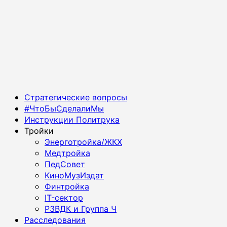
Основное
Стратегические вопросы
меню
#ЧтоБыСделалиМы
Инструкции Политрука
Тройки
Энерготройка/ЖКХ
Медтройка
ПедСовет
КиноМузИздат
Финтройка
IT-сектор
РЗВДК и Группа Ч
Расследования