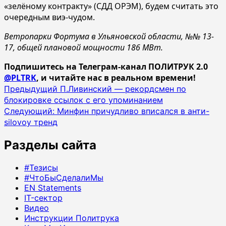
«зелёному контракту» (СДД ОРЭМ), будем считать это
очередным виэ-чудом.
Ветропарки Фортума в Ульяновской области, №№ 13-
17, общей плановой мощности 186 МВт.
Подпишитесь на Телеграм-канал ПОЛИТРУК 2.0
@PLTRK
, и читайте нас в реальном времени!
Навигация
Предыдущий
П.Ливинский — рекордсмен по
блокировке ссылок с его упоминанием
записи
Следующий:
Минфин причудливо вписался в анти-
silovoy тренд
Разделы сайта
#Тезисы
#ЧтоБыСделалиМы
EN Statements
IT-сектор
Видео
Инструкции Политрука