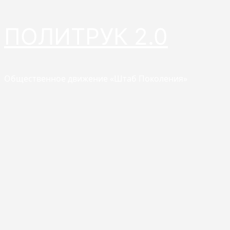
Перейти
ПОЛИТРУК 2.0
к
содержимому
Общественное движение «Штаб Поколения»