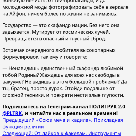
вонючую нечисть: от гей-пропаганды, и до
молодежной моды фотографировать себя в зеркале
на Айфон, ничем более по жизни не занимаясь.
Государство — это скафандр нации. Без него она
задыхается. Мутирует от космических лучей.
Превращается в опасный и гнусный сброд.
Встречая очередного любителя высокопарных
формулировок, так ему и говорите:
— Ненавидишь единственный скафандр любимой
тобой Родины? Жаждешь для всех нас свободы в
вакууме? Не видишь в этом большой проблемы? Да
ты, братец, просто дурак. Отойди подальше от
сложной техники, и прекрати нести злые глупости.
Подпишитесь на Телеграм-канал ПОЛИТРУК 2.0
@PLTRK
, и читайте нас в реальном времени!
Навигация
Предыдущий
«Союз меча и кадила». Прикладная
функция религии
записи
Следующий:
От лайков к факелам. Инструменты