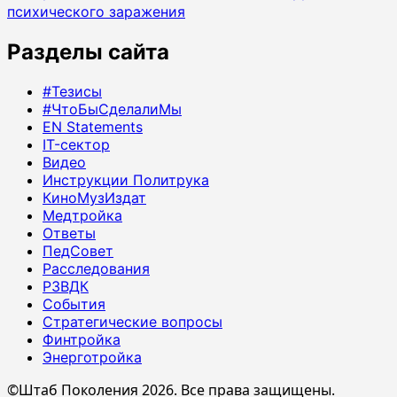
психического заражения
Разделы сайта
#Тезисы
#ЧтоБыСделалиМы
EN Statements
IT-сектор
Видео
Инструкции Политрука
КиноМузИздат
Медтройка
Ответы
ПедСовет
Расследования
РЗВДК
События
Стратегические вопросы
Финтройка
Энерготройка
©Штаб Поколения 2026. Все права защищены.