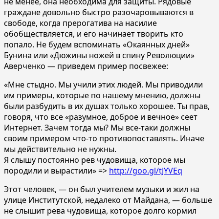
не менее, она необходима для защиты. Рядовые
граждане довольно быстро разочаровываются в
свободе, когда прерогатива на насилие
обобществляется, и его начинает творить кто
попало. Не будем вспоминать «Окаянных дней»
Бунина или «Дюжины ножей в спину Революции»
Аверченко — приведем пример посвежее:
«Мне стыдно. Мы учили этих людей. Мы приводили
им примеры, которые по нашему мнению, должны
были разбудить в их душах только хорошее. Ты прав,
говоря, что все «разумное, доброе и вечное» сеет
Интернет. Зачем тогда мы? Мы все-таки должны
своим примером что-то противопоставлять. Иначе
мы действительно не нужны.
Я слышу постоянно рев чудовища, которое мы
породили и вырастили» =>
http://goo.gl/tJYVEq
Этот человек, — он был учителем музыки и жил на
улице Институтской, недалеко от Майдана, — больше
не слышит рева чудовища, которое долго кормил