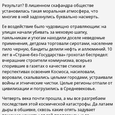
Результат? В лишенном скафандра обществе
установилась такая моральная атмосфера, что
многие в ней задохнулись буквально насмерть.
Ее воздействие было чудовищно отравляющим: на
улицах начали убивать за меховую шапку,
паяльникам и утюгам находили доселе неведомые
применения, детдома торговали сиротами, население
пило черную, бандиты делили нефть и аллюминий. 10
лет в «Стране-без-Государства» грохотал беспредел:
вчерашние строители коммунизма, всерьез
спорившие в газетах о качестве стихов и
перспективах освоения Космоса, насиловали,
воровали, скалывались целыми городами, устраивали
войны и этнические чистки. Целые регионы отпали от
цивилизации и погрузились в Средневековье.
Четверть века почти прошла, а мы все разгребаем
последствия этой космической катастрофы. Да латаем
дыры в обшивке, сквозь какие опять задувает