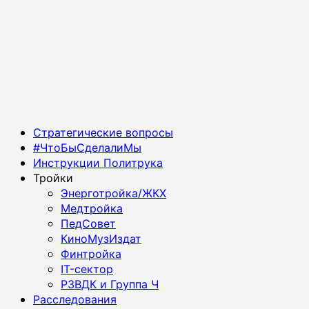
Основное
Стратегические вопросы
меню
#ЧтоБыСделалиМы
Инструкции Политрука
Тройки
Энерготройка/ЖКХ
Медтройка
ПедСовет
КиноМузИздат
Финтройка
IT-сектор
РЗВДК и Группа Ч
Расследования