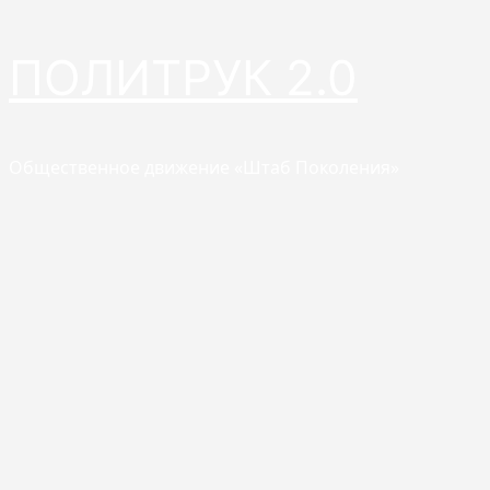
Перейти
ПОЛИТРУК 2.0
к
содержимому
Общественное движение «Штаб Поколения»