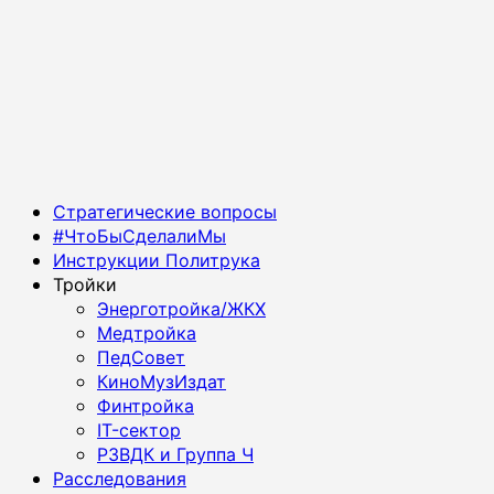
Основное
Стратегические вопросы
меню
#ЧтоБыСделалиМы
Инструкции Политрука
Тройки
Энерготройка/ЖКХ
Медтройка
ПедСовет
КиноМузИздат
Финтройка
IT-сектор
РЗВДК и Группа Ч
Расследования