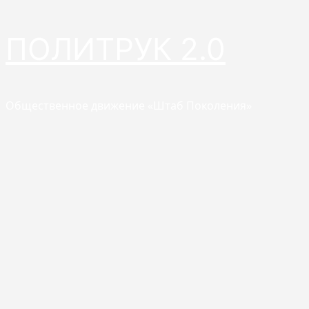
Перейти
ПОЛИТРУК 2.0
к
содержимому
Общественное движение «Штаб Поколения»