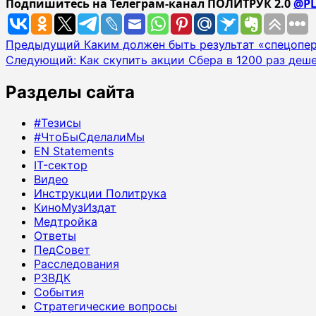
Подпишитесь на Телеграм-канал ПОЛИТРУК 2.0
@PL
Навигация
Предыдущий
Каким должен быть результат «спецопе
Следующий:
Как скупить акции Сбера в 1200 раз деш
записи
Разделы сайта
#Тезисы
#ЧтоБыСделалиМы
EN Statements
IT-сектор
Видео
Инструкции Политрука
КиноМузИздат
Медтройка
Ответы
ПедСовет
Расследования
РЗВДК
События
Стратегические вопросы