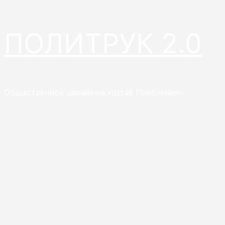
Перейти
ПОЛИТРУК 2.0
к
содержимому
Общественное движение «Штаб Поколения»