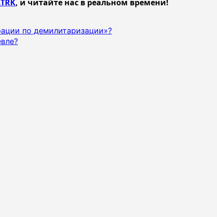
TRK
, и читайте нас в реальном времени!
рации по демилитаризации»?
евле?