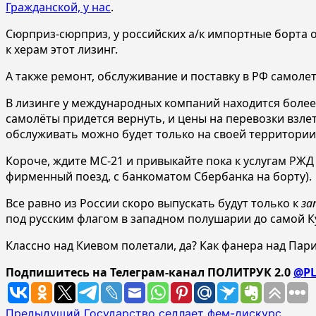
Гражданской, у нас
.
Сюрприз-сюрприз, у российских а/к импортные борта о
к херам этот лизинг.
А также ремонт, обслуживание и поставку в РФ самолет
В лизинге у международных компаний находится более
самолёты придется вернуть, и цены на перевозки взлетя
обслуживать можно будет только на своей территории
Короче, ждите МС-21 и привыкайте пока к услугам РЖД 
фирменный поезд, с банкоматом Сбербанка на борту).
Все равно из России скоро выпускать будут только к
за
под русским флагом в западном полушарии до самой Ку
Классно над Киевом полетали, да? Как фанера над Пар
Подпишитесь на Телеграм-канал ПОЛИТРУК 2.0
@PL
Навигация
Предыдущий
Государство седлает фем-дискурс