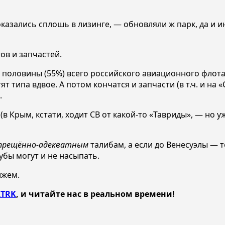
казались сплошь в лизинге, — обновляли ж парк, да и 
ов и запчастей.
 половины (55%) всего российского авиационного флота
т типа вдвое. А потом кончатся и запчасти (в т.ч. и на 
.
(в Крым, кстати, ходит СВ от какой-то «Тавриды», — но 
прещённо-адекватным
талибам, а если до Венесуэлы — т
бы могут и не насыпать.
ижем.
TRK
, и читайте нас в реальном времени!