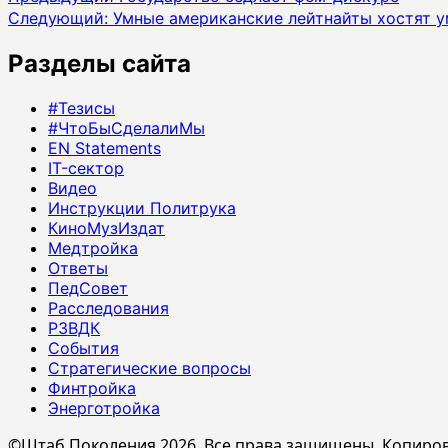
Следующий:
Умные американские лейтнайты хостят у
записи
Разделы сайта
#Тезисы
#ЧтоБыСделалиМы
EN Statements
IT-сектор
Видео
Инструкции Политрука
КиноМузИздат
Медтройка
Ответы
ПедСовет
Расследования
РЗВДК
События
Стратегические вопросы
Финтройка
Энерготройка
©Штаб Поколения 2026. Все права защищены. Копиров