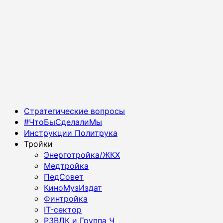
Основное
Стратегические вопросы
меню
#ЧтоБыСделалиМы
Инструкции Политрука
Тройки
Энерготройка/ЖКХ
Медтройка
ПедСовет
КиноМузИздат
Финтройка
IT-сектор
РЗВДК и Группа Ч