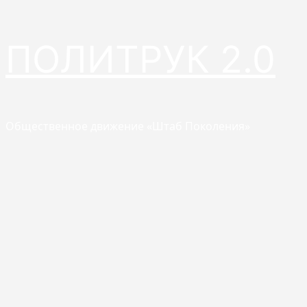
Перейти
ПОЛИТРУК 2.0
к
содержимому
Общественное движение «Штаб Поколения»