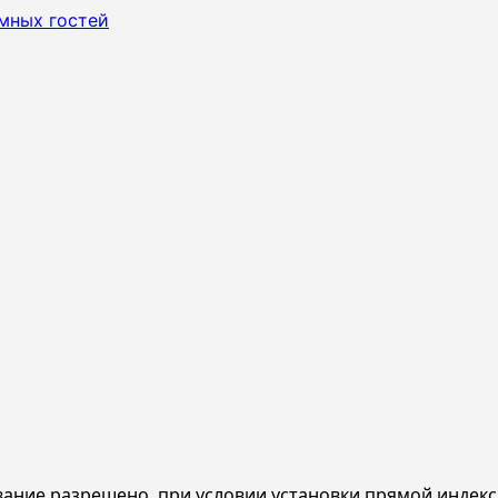
мных гостей
ание разрешено, при условии установки прямой индекс