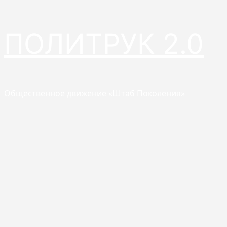
Перейти
ПОЛИТРУК 2.0
к
содержимому
Общественное движение «Штаб Поколения»