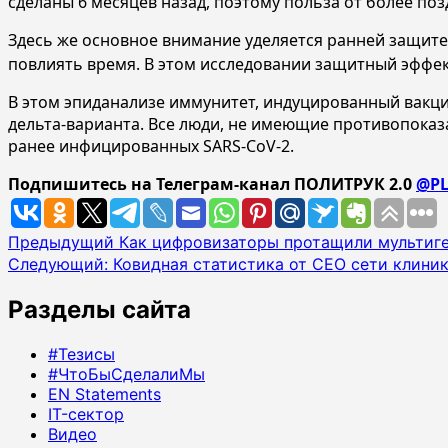
сделаны 6 месяцев назад, поэтому польза от более по
Здесь же основное внимание уделяется ранней защите
повлиять время. В этом исследовании защитный эффект 
В этом эпиданализе иммунитет, индуцированный вакц
дельта-варианта. Все люди, не имеющие противопоказ
ранее инфицированных SARS-CoV-2.
Подпишитесь на Телеграм-канал ПОЛИТРУК 2.0
@PL
Навигация
Предыдущий
Как цифровизаторы протащили мультиг
Следующий:
Ковидная статистика от CEO сети клини
записи
Разделы сайта
#Тезисы
#ЧтоБыСделалиМы
EN Statements
IT-сектор
Видео