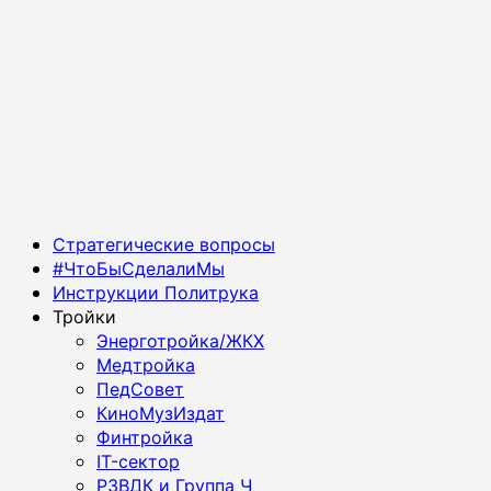
Основное
Стратегические вопросы
меню
#ЧтоБыСделалиМы
Инструкции Политрука
Тройки
Энерготройка/ЖКХ
Медтройка
ПедСовет
КиноМузИздат
Финтройка
IT-сектор
РЗВДК и Группа Ч