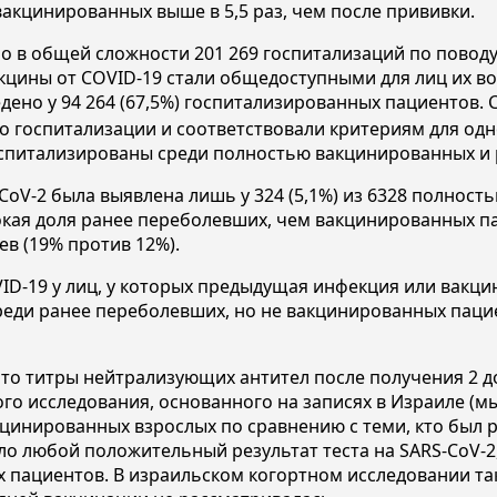
вакцинированных выше в 5,5 раз, чем после прививки.
но в общей сложности 201 269 госпитализаций по поводу
кцины от COVID-19 стали общедоступными для лиц их во
ено у 94 264 (67,5%) госпитализированных пациентов. С
до госпитализации и соответствовали критериям для одн
оспитализированы среди полностью вакцинированных и 
V-2 была выявлена лишь у 324 (5,1%) из 6328 полностью
кая доля ранее переболевших, чем вакцинированных пац
в (19% против 12%).
ID-19 у лиц, у которых предыдущая инфекция или вакци
еди ранее переболевших, но не вакцинированных паци
 что титры нейтрализующих антител после получения 2 д
го исследования, основанного на записях в Израиле (м
цинированных взрослых по сравнению с теми, кто был 
о любой положительный результат теста на SARS-CoV-2,
 пациентов. В израильском когортном исследовании та