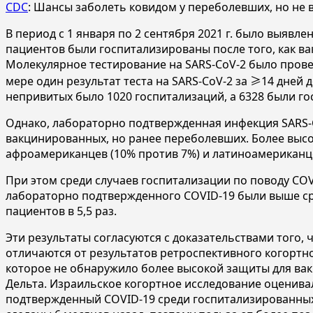
CDC
: Шансы заболеть ковидом у переболевших, но не 
В период с 1 января по 2 сентября 2021 г. было выявле
пациентов были госпитализированы после того, как ва
Молекулярное тестирование на SARS-CoV-2 было провед
мере один результат теста на SARS-CoV-2 за ≥14 дней 
непривитых было 1020 госпитализаций, а 6328 были г
Однако, лабораторно подтвержденная инфекция SARS-Co
вакцинированных, но ранее переболевших. Более высо
афроамериканцев (10% против 7%) и латиноамериканце
При этом среди случаев госпитализации по поводу COV
лабораторно подтвержденного COVID-19 были выше ср
пациентов в 5,5 раз.
Эти результаты согласуются с доказательствами того,
отличаются от результатов ретроспективного когортно
которое не обнаружило более высокой защиты для вак
Дельта. Израильское когортное исследование оценивал
подтвержденный COVID-19 среди госпитализированных