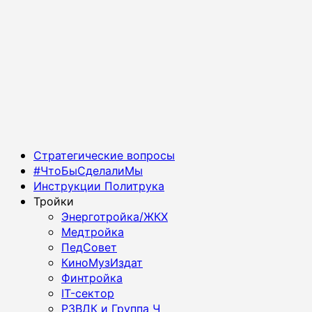
Основное
Стратегические вопросы
меню
#ЧтоБыСделалиМы
Инструкции Политрука
Тройки
Энерготройка/ЖКХ
Медтройка
ПедСовет
КиноМузИздат
Финтройка
IT-сектор
РЗВДК и Группа Ч