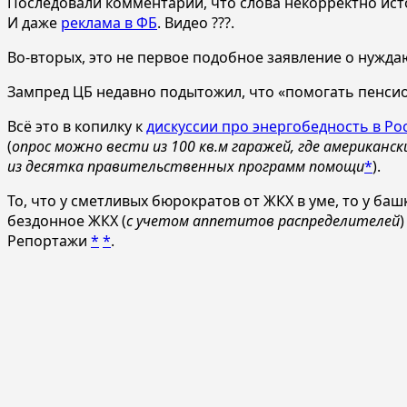
Последовали комментарии, что слова некорректно ис
И даже
реклама в ФБ
. Видео ???.
Во-вторых, это не первое подобное заявление о нужда
Зампред ЦБ недавно подытожил, что «помогать пенси
Всё это в копилку к
дискуссии про энергобедность в Ро
(
опрос можно вести из 100 кв.м гаражей, где американ
из десятка правительственных программ помощи
*
).
То, что у сметливых бюрократов от ЖКХ в уме, то у б
бездонное ЖКХ (
с учетом аппетитов распределителей
)
Репортажи
*
*
.