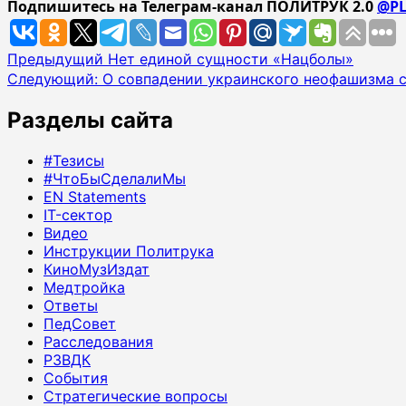
Подпишитесь на Телеграм-канал ПОЛИТРУК 2.0
@PL
Навигация
Предыдущий
Нет единой сущности «Нацболы»
Следующий:
О совпадении украинского неофашизма 
записи
Разделы сайта
#Тезисы
#ЧтоБыСделалиМы
EN Statements
IT-сектор
Видео
Инструкции Политрука
КиноМузИздат
Медтройка
Ответы
ПедСовет
Расследования
РЗВДК
События
Стратегические вопросы