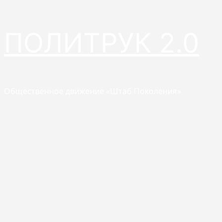
Перейти
ПОЛИТРУК 2.0
к
содержимому
Общественное движение «Штаб Поколения»