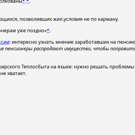
толкованы
*
*
.
ющихся, позволивших жил.условия не по карману.
онерам уже поздно»
*
.
ссии
: интересно узнать мнение заработавших на пенс
ские пенсионеры распродают имущество, чтобы поправить
ашкирского Теплосбыта на языке: нужно решать проблемы
 не хватает.