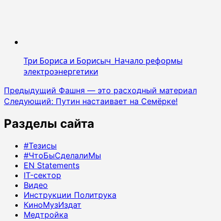
Три Бориса и Борисыч_Начало реформы
электроэнергетики
Навигация
Предыдущий
Фашня — это расходный материал
Следующий:
Путин настаивает на Семёрке!
записи
Разделы сайта
#Тезисы
#ЧтоБыСделалиМы
EN Statements
IT-сектор
Видео
Инструкции Политрука
КиноМузИздат
Медтройка