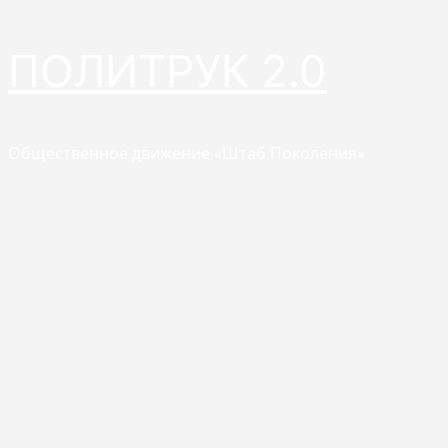
Перейти
ПОЛИТРУК 2.0
к
содержимому
Общественное движение «Штаб Поколения»