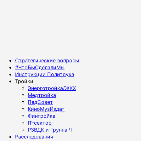
Основное
Стратегические вопросы
меню
#ЧтоБыСделалиМы
Инструкции Политрука
Тройки
Энерготройка/ЖКХ
Медтройка
ПедСовет
КиноМузИздат
Финтройка
IT-сектор
РЗВДК и Группа Ч
Расследования