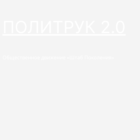
Перейти
ПОЛИТРУК 2.0
к
содержимому
Общественное движение «Штаб Поколения»