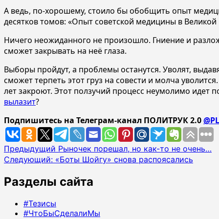
А ведь, по-хорошему, стоило бы обобщить опыт медици
десятков томов: «Опыт советской медицины в Великой
Ничего неожиданного не произошло. Гниение и разло
сможет закрывать на неё глаза.
Выборы пройдут, а проблемы останутся. Уволят, выдавя
сможет терпеть этот груз на совести и молча уволится
лет закроют. Этот ползучий процесс неумолимо идет по
вылазит
?
Подпишитесь на Телеграм-канал ПОЛИТРУК 2.0
@PL
Навигация
Предыдущий
Рыночек порешал, но как-то не очень…
Следующий:
«Боты Шойгу» снова распоясались
записи
Разделы сайта
#Тезисы
#ЧтоБыСделалиМы