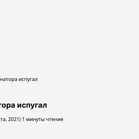
рнатора испугал
тора испугал
та, 2021)
1 минуты чтение