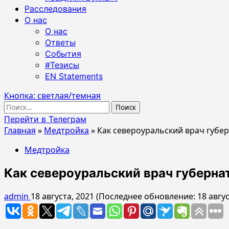
Расследования
О нас
О нас
Ответы
События
#Тезисы
EN Statements
Кнопка: светлая/темная
Найти:
Перейти в Телеграм
Главная
»
Медтройка
»
Как североуральский врач губе
Медтройка
Как североуральский врач губерна
admin
18 августа, 2021 (Последнее обновление: 18 авгус