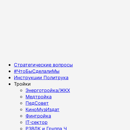
Основное
Стратегические вопросы
меню
#ЧтоБыСделалиМы
Инструкции Политрука
Тройки
Энерготройка/ЖКХ
Медтройка
ПедСовет
КиноМузИздат
Финтройка
IT-сектор
РЗВДК и Группа Ч