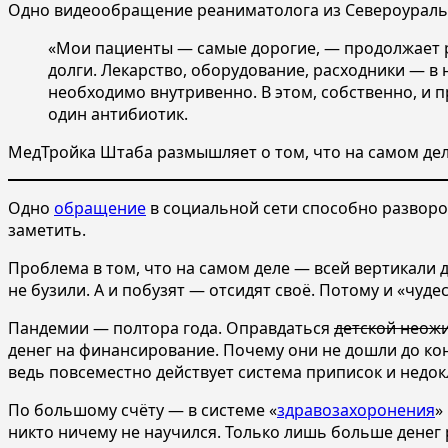
Одно видеообращение реаниматолога из Североуральс
«Мои пациенты — самые дорогие, — продолжает р
долги. Лекарство, оборудование, расходники — в
необходимо внутривенно. В этом, собственно, и п
один антибиотик.
МедТройка Штаба размышляет о том, что на самом деле 
Одно
обращение
в социальной сети способно разворош
заметить.
Проблема в том, что на самом деле — всей вертикали д
не бузили. А и побузят — отсидят своё. Потому и «чуд
Пандемии — полтора года. Оправдаться
детской неож
денег на финансирование. Почему они не дошли до кон
ведь повсеместно действует система приписок и недок
По большому счёту — в системе «
здравозахоронения
»
никто ничему не научился. Только лишь больше денег 