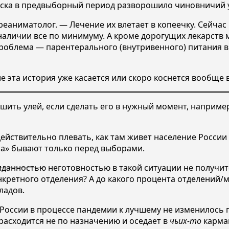
ка в предвыборный период разворошило чиновничий ул
еаниматолог. — Лечение их влетает в копеечку. Сейч
 наличии все по минимуму. А кроме дорогущих лекарств
роблема — парентерального (внутривенного) питания в с
эта история уже касается или скоро коснется вообще вс
ить улей, если сделать его в нужный момент, например,
ействительно плевать, как там живет население России 
еса» бывают только перед выборами.
иданностью
неготовностью в такой ситуации не получит
кретного отделения? А до какого процента отделений/м
ладов.
 России в процессе пандемии к лучшему не изменилось 
расходится не по назначению и оседает в
чьих-то
карма