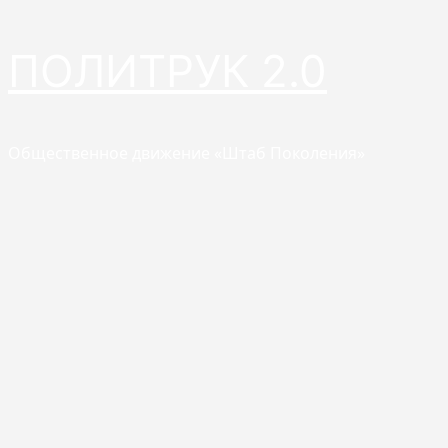
Перейти
ПОЛИТРУК 2.0
к
содержимому
Общественное движение «Штаб Поколения»