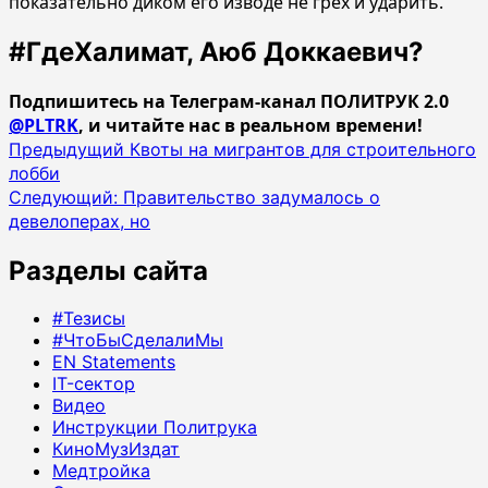
показательно диком его изводе не грех и ударить.
#ГдеХалимат, Аюб Доккаевич?
Подпишитесь на Телеграм-канал ПОЛИТРУК 2.0
@PLTRK
, и читайте нас в реальном времени!
Навигация
Предыдущий
Квоты на мигрантов для строительного
лобби
записи
Следующий:
Правительство задумалось о
девелоперах, но
Разделы сайта
#Тезисы
#ЧтоБыСделалиМы
EN Statements
IT-сектор
Видео
Инструкции Политрука
КиноМузИздат
Медтройка