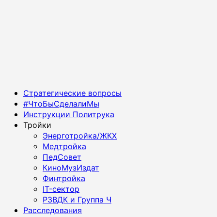
Основное
Стратегические вопросы
меню
#ЧтоБыСделалиМы
Инструкции Политрука
Тройки
Энерготройка/ЖКХ
Медтройка
ПедСовет
КиноМузИздат
Финтройка
IT-сектор
РЗВДК и Группа Ч
Расследования