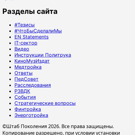
Разделы сайта
#Тезисы
#ЧтоБыСделалиМы
EN Statements
IT-сектор
Видео
Инструкции Политрука
КиноМузИздат
Медтройка
Ответы
ПедСовет
Расследования
РЗВДК
События
Стратегические вопросы
Финтройка
Энерготройка
©Штаб Поколения 2026. Все права защищены.
Копирование разрешено, при условии установки