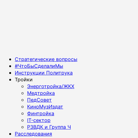
Основное
Стратегические вопросы
меню
#ЧтоБыСделалиМы
Инструкции Политрука
Тройки
Энерготройка/ЖКХ
Медтройка
ПедСовет
КиноМузИздат
Финтройка
IT-сектор
РЗВДК и Группа Ч
Расследования