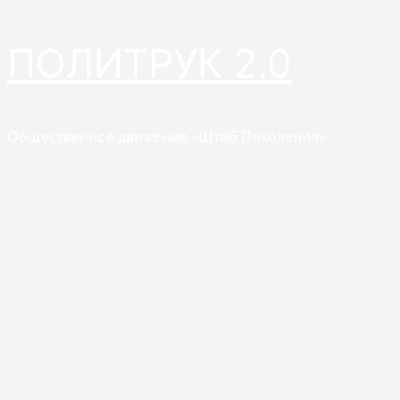
Перейти
ПОЛИТРУК 2.0
к
содержимому
Общественное движение «Штаб Поколения»