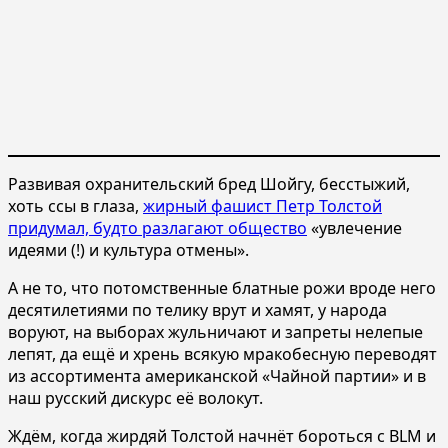
Развивая охранительский бред Шойгу, бесстыжий,
хоть ссы в глаза,
жирный фашист Петр Толстой
придумал, будто разлагают общество
«увлечение
идеями (!) и культура отмены».
А не то, что потомственные блатные рожи вроде него
десятилетиями по телику врут и хамят, у народа
воруют, на выборах жульничают и запреты нелепые
лепят, да ещё и хрень всякую мракобесную переводят
из ассортимента американской «Чайной партии» и в
наш русский дискурс её волокут.
Ждём, когда жирдяй Толстой начнёт бороться с BLM и