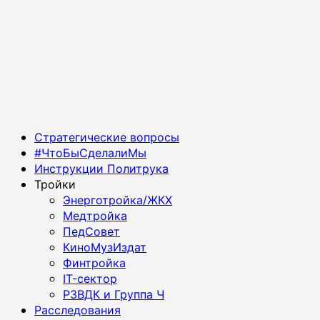
Основное
Стратегические вопросы
меню
#ЧтоБыСделалиМы
Инструкции Политрука
Тройки
Энерготройка/ЖКХ
Медтройка
ПедСовет
КиноМузИздат
Финтройка
IT-сектор
РЗВДК и Группа Ч
Расследования