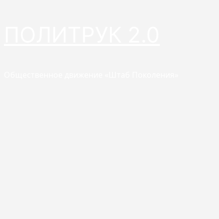
Перейти
ПОЛИТРУК 2.0
к
содержимому
Общественное движение «Штаб Поколения»