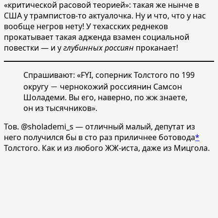
«критической расовой теорией»: такая же нынче в
США у трампистов-то актуалочка. Ну и что, что у нас
вообще негров нету! У техасских реднеков
прокатывает такая адженда взамен социальной
повестки — и у
глубинных россиян
проканает!
Спрашивают: «FYI, соперник Толстого по 199
округу － чернокожий россиянин Самсон
Шоладеми. Вы его, наверно, по жж знаете,
он из тысячников».
Тов. @sholademi_s — отличный малый, депутат из
него получился бы в сто раз приличнее ботовода
*
Толстого. Как и из любого ЖЖ-иста, даже из Мицгола.