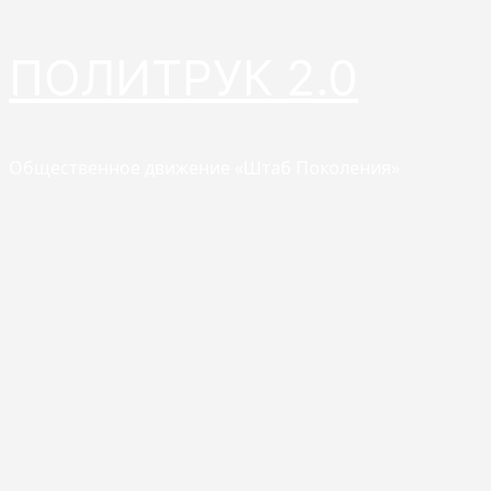
Перейти
ПОЛИТРУК 2.0
к
содержимому
Общественное движение «Штаб Поколения»