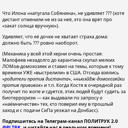
Что Илона «напугала Собянина», не удивляет ??? (хотя
дистант отменили не из-за неё, это она врёт про
«закат солнца вручную»).
Удивляет, что её дочке не хватает страха дома:
должно быть ??? ровно наоборот.
(Механика у всей этой херни очень простая:
Малофеев незадолго до карантина скупал мелких
ЛОМов-домохозяек и ставил на темы, которые к тому
времени УЖЕ «выстрелили» в США. Отсюда взялись
«
родители против дистанта
«, «
ньюэйдж-домохозяйки
против прививок
» и т.п. Когда Костя в очередной раз
получит по жопе и сдуется, этих людей будут судить за
биотерроризм — как выдавали по запросу о
«наёмничестве» тех, кто поверил ему в прошлый
заход и с подачи СиПа уезжал на Донбасс).
Подпишитесь на Телеграм-канал ПОЛИТРУК 2.0
@PLTRK
, и читайте нас в реальном времени!