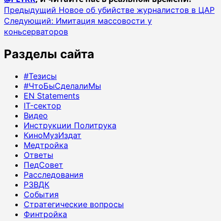
Навигация
Предыдущий
Новое об убийстве журналистов в ЦАР
Следующий:
Имитация массовости у
записи
коньсерваторов
Разделы сайта
#Тезисы
#ЧтоБыСделалиМы
EN Statements
IT-сектор
Видео
Инструкции Политрука
КиноМузИздат
Медтройка
Ответы
ПедСовет
Расследования
РЗВДК
События
Стратегические вопросы
Финтройка