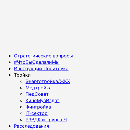
Основное
Стратегические вопросы
меню
#ЧтоБыСделалиМы
Инструкции Политрука
Тройки
Энерготройка/ЖКХ
Медтройка
ПедСовет
КиноМузИздат
Финтройка
IT-сектор
РЗВДК и Группа Ч
Расследования