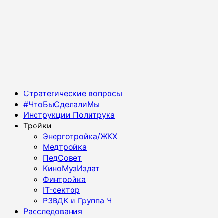
Основное
Стратегические вопросы
меню
#ЧтоБыСделалиМы
Инструкции Политрука
Тройки
Энерготройка/ЖКХ
Медтройка
ПедСовет
КиноМузИздат
Финтройка
IT-сектор
РЗВДК и Группа Ч
Расследования