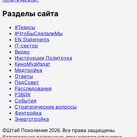
Разделы сайта
#Тезисы
#ЧтоБыСделалиМы
EN Statements
IT-сектор
Видео
Инструкции Политрука
КиноМузИздат
Медтройка
Ответы
ПедСовет
Расследования
РЗВДК
События
Стратегические вопросы
Финтройка
Энерготройка
©Штаб Поколения 2026. Все права защищены.
Копирование разрешено, при условии установки