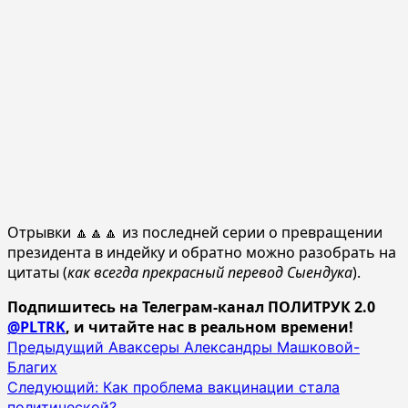
Отрывки 🔼🔼🔼 из последней серии о превращении
президента в индейку и обратно можно разобрать на
цитаты (
как всегда прекрасный перевод Сыендука
).
Подпишитесь на Телеграм-канал ПОЛИТРУК 2.0
@PLTRK
, и читайте нас в реальном времени!
Навигация
Предыдущий
Аваксеры Александры Машковой-
Благих
записи
Следующий:
Как проблема вакцинации стала
политической?