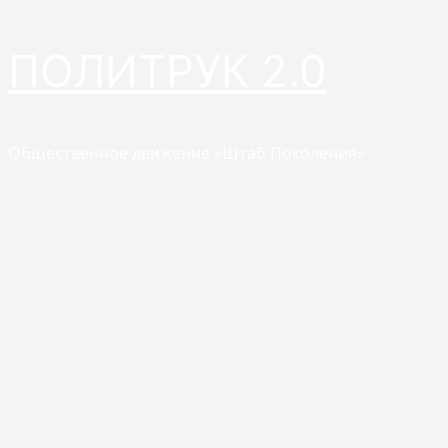
Перейти
ПОЛИТРУК 2.0
к
содержимому
Общественное движение «Штаб Поколения»