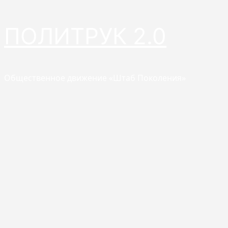
Перейти
ПОЛИТРУК 2.0
к
содержимому
Общественное движение «Штаб Поколения»