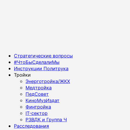
Основное
Стратегические вопросы
меню
#ЧтоБыСделалиМы
Инструкции Политрука
Тройки
Энерготройка/ЖКХ
Медтройка
ПедСовет
КиноМузИздат
Финтройка
IT-сектор
РЗВДК и Группа Ч
Расследования