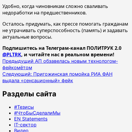
Удобно, когда чиновникам сложно сваливать
недоработки на предшественников.
Осталось придумать, как прессе помогать гражданам
не утрачивать суперспособность (память) и задавать
актуальные вопросы.
Подпишитесь на Телеграм-канал ПОЛИТРУК 2.0
@PLTRK
, и читайте нас в реальном времени!
Навигация
Предыдущий
АП обзавелась новым технологом-
фейкомётом
записи
Следующий:
Пригожинская помойка РИА ФАН
выдала «сенсационный» фейк
Разделы сайта
#Тезисы
#ЧтоБыСделалиМы
EN Statements
IT-сектор
Видео