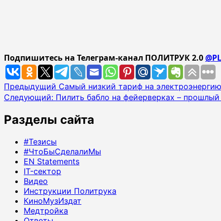
Подпишитесь на Телеграм-канал ПОЛИТРУК 2.0
@PL
Навигация
Предыдущий
Самый низкий тариф на электроэнергию
Следующий:
Пилить бабло на фейерверках – прошлый
записи
Разделы сайта
#Тезисы
#ЧтоБыСделалиМы
EN Statements
IT-сектор
Видео
Инструкции Политрука
КиноМузИздат
Медтройка
Ответы