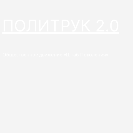
Перейти
ПОЛИТРУК 2.0
к
содержимому
Общественное движение «Штаб Поколения»