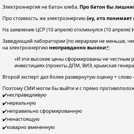
Электроэнергия не батон хлеба.
Про батон бы лишний 
Про стоимость же электроэнергию
(ну, кто понимает
На заявление ЦСР (10 апреля) откликнулся (10 апреля
Заведующий лаборатории [по иерархии не меньше, чем
на электроэнергию
неоправданно высоки
*
:
«И эти высокие цены сформированы не честным р
инвестициях (проекты ДПМ, ВИЭ, крымская генера
Второй эксперт дал более развернутую оценку + слово 
Поэтому СМИ могли бы выйти и с прямо противополож
✔️несправедливую
✔️нереальную
✔️неправильно сформированную
✔️ненастоящую
✔️коварно вмененную