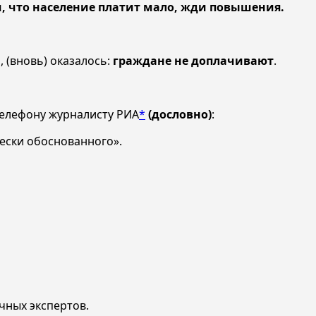
м, что население платит мало, жди повышения.
, (вновь) оказалось:
граждане не доплачивают
.
 телефону журналисту РИА
*
(дословно)
:
ески обоснованного».
чных экспертов.