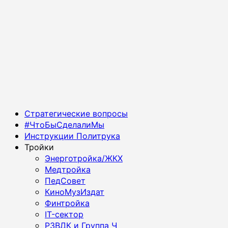
Основное
Стратегические вопросы
меню
#ЧтоБыСделалиМы
Инструкции Политрука
Тройки
Энерготройка/ЖКХ
Медтройка
ПедСовет
КиноМузИздат
Финтройка
IT-сектор
РЗВДК и Группа Ч