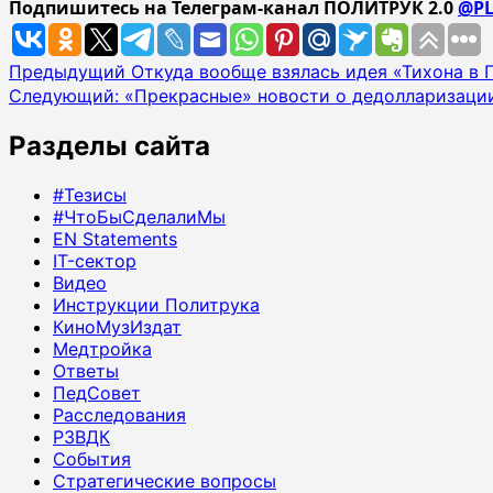
Подпишитесь на Телеграм-канал ПОЛИТРУК 2.0
@PL
Навигация
Предыдущий
Откуда вообще взялась идея «Тихона в 
Следующий:
«Прекрасные» новости о дедолларизаци
записи
Разделы сайта
#Тезисы
#ЧтоБыСделалиМы
EN Statements
IT-сектор
Видео
Инструкции Политрука
КиноМузИздат
Медтройка
Ответы
ПедСовет
Расследования
РЗВДК
События
Стратегические вопросы