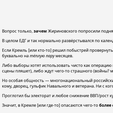
Вопрос только,
зачем
Жириновского попросили поднять
В целом ЕДГ и так нормально развёрстывался по кален
Если Кремль [или кто-то] решил побыстрей провернуть
буквально на
тёплую пару
месяцев.
Либо выборы хотят использовать чисто как операцию 
сцены пляшет), либо ждут чего-то страшного (войны? мо
Но особая общность — многонациональный российский 
кому, дворец, гульфик Навального и ветерана. Ни с ког
Проглотил бы электорат и любое снижение ВВП/рост к
Значит, в Кремле [или где-то] опасаются чего-то
более