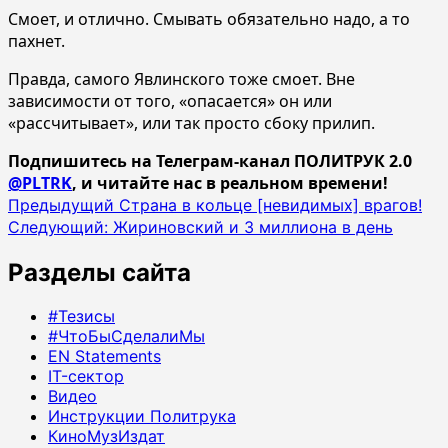
Смоет, и отлично. Смывать обязательно надо, а то
пахнет.
Правда, самого Явлинского тоже смоет. Вне
зависимости от того, «опасается» он или
«рассчитывает», или так просто сбоку прилип.
Подпишитесь на Телеграм-канал ПОЛИТРУК 2.0
@PLTRK
, и читайте нас в реальном времени!
Навигация
Предыдущий
Страна в кольце [невидимых] врагов!
Следующий:
Жириновский и 3 миллиона в день
записи
Разделы сайта
#Тезисы
#ЧтоБыСделалиМы
EN Statements
IT-сектор
Видео
Инструкции Политрука
КиноМузИздат