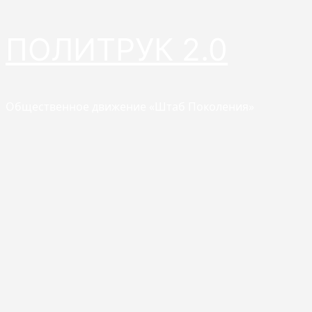
Перейти
ПОЛИТРУК 2.0
к
содержимому
Общественное движение «Штаб Поколения»