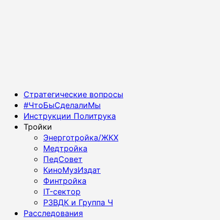
Основное
Стратегические вопросы
меню
#ЧтоБыСделалиМы
Инструкции Политрука
Тройки
Энерготройка/ЖКХ
Медтройка
ПедСовет
КиноМузИздат
Финтройка
IT-сектор
РЗВДК и Группа Ч
Расследования