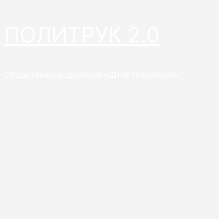
Перейти
ПОЛИТРУК 2.0
к
содержимому
Общественное движение «Штаб Поколения»