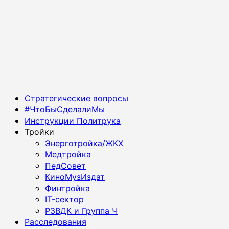
Основное
Стратегические вопросы
меню
#ЧтоБыСделалиМы
Инструкции Политрука
Тройки
Энерготройка/ЖКХ
Медтройка
ПедСовет
КиноМузИздат
Финтройка
IT-сектор
РЗВДК и Группа Ч
Расследования