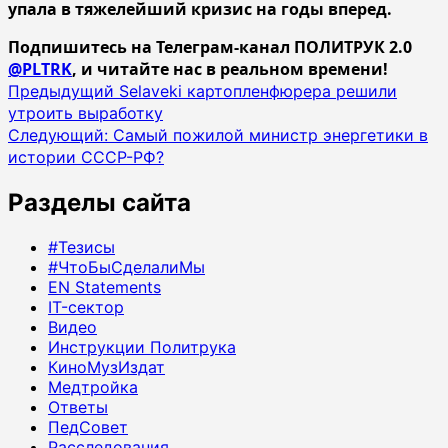
упала в тяжелейший кризис на годы вперед.
Подпишитесь на Телеграм-канал ПОЛИТРУК 2.0
@PLTRK
, и читайте нас в реальном времени!
Навигация
Предыдущий
Selaveki картопленфюрера решили
утроить выработку
записи
Следующий:
Самый пожилой министр энергетики в
истории СССР-РФ?
Разделы сайта
#Тезисы
#ЧтоБыСделалиМы
EN Statements
IT-сектор
Видео
Инструкции Политрука
КиноМузИздат
Медтройка
Ответы
ПедСовет
Расследования