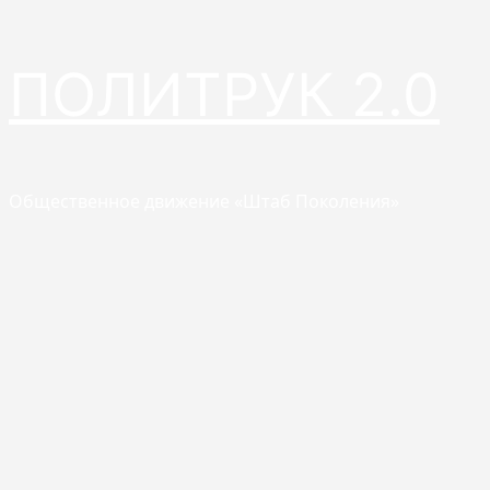
Перейти
ПОЛИТРУК 2.0
к
содержимому
Общественное движение «Штаб Поколения»