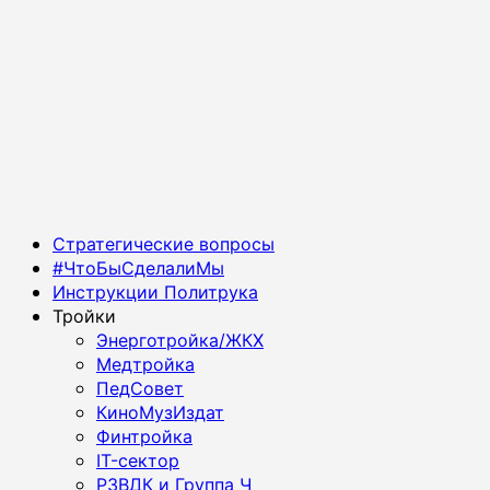
Основное
Стратегические вопросы
меню
#ЧтоБыСделалиМы
Инструкции Политрука
Тройки
Энерготройка/ЖКХ
Медтройка
ПедСовет
КиноМузИздат
Финтройка
IT-сектор
РЗВДК и Группа Ч