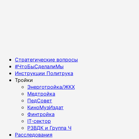
Основное
Стратегические вопросы
меню
#ЧтоБыСделалиМы
Инструкции Политрука
Тройки
Энерготройка/ЖКХ
Медтройка
ПедСовет
КиноМузИздат
Финтройка
IT-сектор
РЗВДК и Группа Ч
Расследования