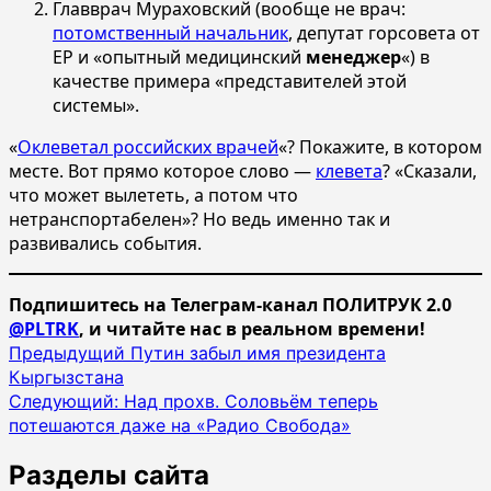
Главврач Мураховский (вообще не врач:
потомственный начальник
, депутат горсовета от
ЕР и «опытный медицинский
менеджер
«) в
качестве примера «представителей этой
системы».
«
Оклеветал российских врачей
«? Покажите, в котором
месте. Вот прямо которое слово —
клевета
? «Сказали,
что может вылететь, а потом что
нетранспортабелен»? Но ведь именно так и
развивались события.
Подпишитесь на Телеграм-канал ПОЛИТРУК 2.0
@PLTRK
, и читайте нас в реальном времени!
Навигация
Предыдущий
Путин забыл имя президента
Кыргызстана
записи
Следующий:
Над прохв. Соловьём теперь
потешаются даже на «Радио Свобода»
Разделы сайта