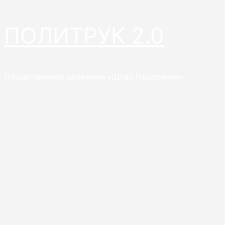
Перейти
ПОЛИТРУК 2.0
к
содержимому
Общественное движение «Штаб Поколения»