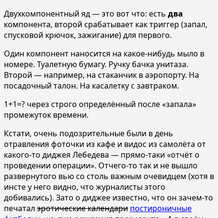
Двухкомпонентный яд — это вот что: есть
два
компонента, второй срабатывает как триггер (запал,
спусковой крючок, зажигание) для первого.
Один компонент наносится на какое-нибудь мыло в
номере. Туалетную бумагу. Ручку бачка унитаза.
Второй — например, на стаканчик в аэропорту. На
посадочный талон. На касалетку с завтраком.
1+1=? через строго определённый после «запала»
промежуток времени.
Кстати, очень подозрительные были в день
отравления фоточки из кафе и видос из самолёта от
какого-то диджея Лебедева — прямо-таки «отчёт о
проведении операции». Отчего-то так и не вышло
развернутого вью со столь важным очевидцем (хотя в
инсте у него видно, что журналисты этого
добивались). Зато о диджее известно, что он зачем-то
печатал
эротические календари
постироничные