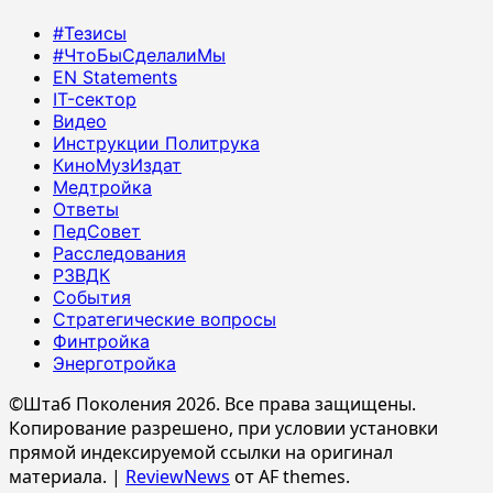
#Тезисы
#ЧтоБыСделалиМы
EN Statements
IT-сектор
Видео
Инструкции Политрука
КиноМузИздат
Медтройка
Ответы
ПедСовет
Расследования
РЗВДК
События
Стратегические вопросы
Финтройка
Энерготройка
©Штаб Поколения 2026. Все права защищены.
Копирование разрешено, при условии установки
прямой индексируемой ссылки на оригинал
материала.
|
ReviewNews
от AF themes.