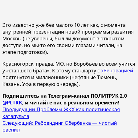
Это известно уже без малого 10 лет как, с момента
внутренней презентации новой программы развития
Москвы (не уверены, был ли документ в открытом
доступе, но мы-то его своими глазами читали, на
этапе подготовки).
Красногорск, правда, МО, но Воробьёв во всём учится
у «старшего брата». К этому стандарту с
хРеновацией
подтянутся и миллионники (нефтяные Тюмень,
Казань, Уфа в первую очередь).
Подпишитесь на Телеграм-канал ПОЛИТРУК 2.0
@PLTRK
, и читайте нас в реальном времени!
Навигация
Предыдущий
Проблемы ЖКХ как политическая
катапульта
записи
Следующий:
Ребрендинг Сбербанка — чистый
распил