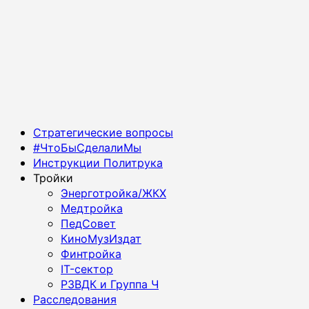
Основное
Стратегические вопросы
меню
#ЧтоБыСделалиМы
Инструкции Политрука
Тройки
Энерготройка/ЖКХ
Медтройка
ПедСовет
КиноМузИздат
Финтройка
IT-сектор
РЗВДК и Группа Ч
Расследования