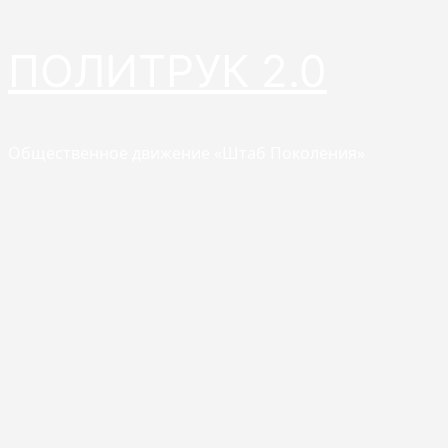
Перейти
ПОЛИТРУК 2.0
к
содержимому
Общественное движение «Штаб Поколения»