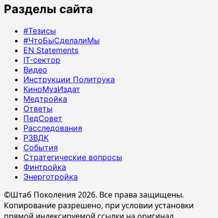
Разделы сайта
#Тезисы
#ЧтоБыСделалиМы
EN Statements
IT-сектор
Видео
Инструкции Политрука
КиноМузИздат
Медтройка
Ответы
ПедСовет
Расследования
РЗВДК
События
Стратегические вопросы
Финтройка
Энерготройка
©Штаб Поколения 2026. Все права защищены.
Копирование разрешено, при условии установки
прямой индексируемой ссылки на оригинал