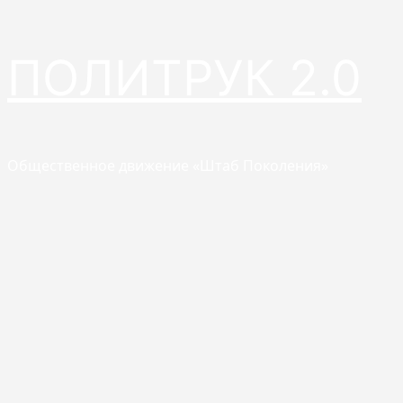
Перейти
ПОЛИТРУК 2.0
к
содержимому
Общественное движение «Штаб Поколения»