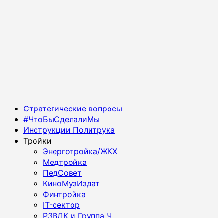
Основное
Стратегические вопросы
меню
#ЧтоБыСделалиМы
Инструкции Политрука
Тройки
Энерготройка/ЖКХ
Медтройка
ПедСовет
КиноМузИздат
Финтройка
IT-сектор
РЗВДК и Группа Ч