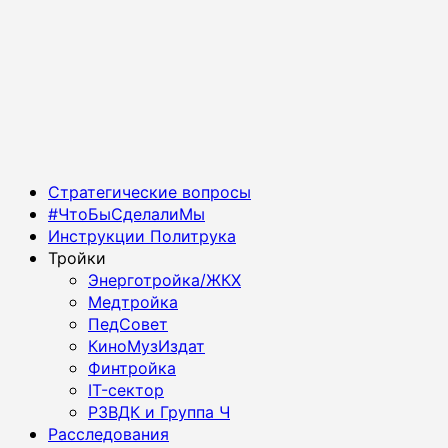
Основное
Стратегические вопросы
меню
#ЧтоБыСделалиМы
Инструкции Политрука
Тройки
Энерготройка/ЖКХ
Медтройка
ПедСовет
КиноМузИздат
Финтройка
IT-сектор
РЗВДК и Группа Ч
Расследования