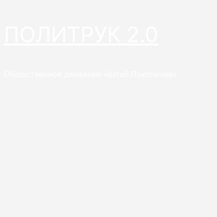
Перейти
ПОЛИТРУК 2.0
к
содержимому
Общественное движение «Штаб Поколения»