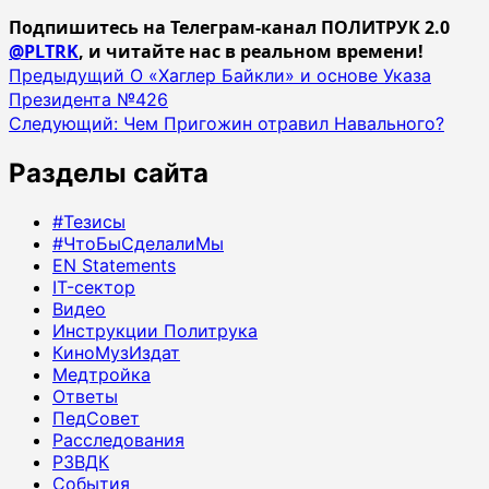
Подпишитесь на Телеграм-канал ПОЛИТРУК 2.0
@PLTRK
, и читайте нас в реальном времени!
Навигация
Предыдущий
О «Хаглер Байкли» и основе Указа
Президента №426
записи
Следующий:
Чем Пригожин отравил Навального?
Разделы сайта
#Тезисы
#ЧтоБыСделалиМы
EN Statements
IT-сектор
Видео
Инструкции Политрука
КиноМузИздат
Медтройка
Ответы
ПедСовет
Расследования
РЗВДК
События