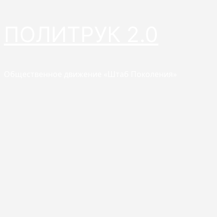
Перейти
ПОЛИТРУК 2.0
к
содержимому
Общественное движение «Штаб Поколения»