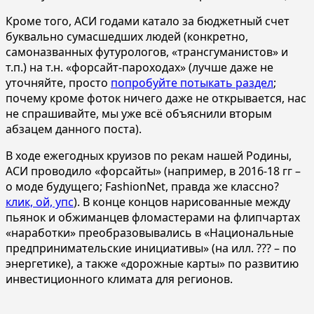
Кроме того, АСИ годами катало за бюджетный счет
буквально сумасшедших людей (конкретно,
самоназванных футурологов, «трансгуманистов» и
т.п.) на т.н. «форсайт-пароходах» (лучше даже не
уточняйте, просто
попробуйте потыкать раздел
;
почему кроме фоток ничего даже не открывается, нас
не спрашивайте, мы уже всё объяснили вторым
абзацем данного поста).
В ходе ежегодных круизов по рекам нашей Родины,
АСИ проводило «форсайты» (например, в 2016-18 гг –
о моде будущего; FashionNet, правда же классно?
клик, ой, упс
). В конце концов нарисованные между
пьянок и обжиманцев фломастерами на флипчартах
«наработки» преобразовывались в «Национальные
предпринимательские инициативы» (на илл. ??? – по
энергетике), а также «дорожные карты» по развитию
инвестиционного климата для регионов.