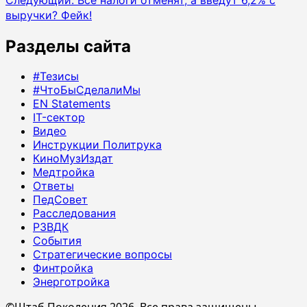
записи
выручки? Фейк!
Разделы сайта
#Тезисы
#ЧтоБыСделалиМы
EN Statements
IT-сектор
Видео
Инструкции Политрука
КиноМузИздат
Медтройка
Ответы
ПедСовет
Расследования
РЗВДК
События
Стратегические вопросы
Финтройка
Энерготройка