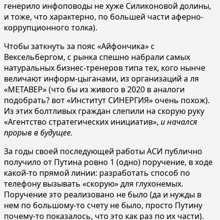
генерило инфоповоды не хуже Силиконовой долины,
и тоже, что характерно, по большей части аферно-
коррупционного толка).
Чтобы заткнуть за пояс «Айфончика» с
Вексельбергом, с рынка спешно набрали самых
натуральных бизнес-тренеров типа тех, кого нынче
величают информ-цыганами, из организаций а ля
«МЕТАВЕР» (что бы из живого в 2020 в аналоги
подобрать? вот «Институт СИНЕРГИЯ» очень похож).
Из этих болтливых граждан слепили на скорую руку
«Агентство стратегических инициатив»,
и начался
прорыв в будущее.
За годы своей последующей работы АСИ публично
получило от Путина ровно 1 (одно) поручение, в ходе
какой-то прямой линии: разработать способ по
телефону вызывать «скорую» для глухонемых.
Поручение это реализовано не было (да и нужды в
нем по большому-то счету не было, просто Путину
почему-то показалось, что это как раз по их части).