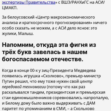
экспертизы Правительства
» с ВШЭ/РАНХиГС на АСИ/
ЦМАКП.
За белоусовский «Центр макроэкономического
анализа и краткосрочного прогнозирования» ничего
особо сказать не можем, а с АСИ дело ясное: это
жулики, Малыш.
Напомним, откуда эта фигня из
трёх букв завелась в нашем
богоспасаемом отечестве.
Когда в конце 00-х у зиц-Президента Медведева
появилась игрушка «Сколково», премьер-министр
Путин решил, что ему тоже нужен свой
центр
передовой техномагии
(потому что как раз
раскалывался тандем, президентская и премьерская
стаи единомышленников соревновались напропалую,
и Белому дому было важно выдерживать с ДАМ
паритет по упоминаниям в СМИ, – а Скольково