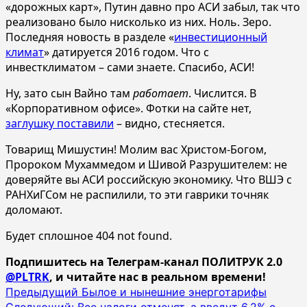
«дорожных карт», Путин давно про АСИ забыл, так что
реализовано было нисколько из них. Ноль. Зеро.
Последняя новость в разделе «
инвестиционный
климат
» датируется 2016 годом. Что с
инвестклиматом – сами знаете. Спасибо, АСИ!
Ну, зато сын Вайно там
работает
. Числится. В
«Корпоративном офисе». Фотки на сайте нет,
заглушку поставили
– видно, стесняется.
Товарищ Мишустин! Молим вас Христом-Богом,
Пророком Мухаммедом и Шивой Разрушителем: не
доверяйте вы АСИ российскую экономику. Что ВШЭ с
РАНХиГСом не распилили, то эти гаврики точняк
доломают.
Будет сплошное 404 not found.
Подпишитесь на Телеграм-канал ПОЛИТРУК 2.0
@PLTRK
, и читайте нас в реальном времени!
Навигация
Предыдущий
Былое и нынешние энерготарифы
Следующий:
Все налоги отменят, а введут 6,2% с