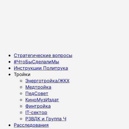
Основное
Стратегические вопросы
меню
#ЧтоБыСделалиМы
Инструкции Политрука
Тройки
Энерготройка/ЖКХ
Медтройка
ПедСовет
КиноМузИздат
Финтройка
IT-сектор
РЗВДК и Группа Ч
Расследования