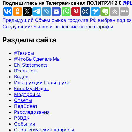
Подпишитесь на Телеграм-канал ПОЛИТРУК 2.0
@PL
Навигация
Предыдущий
Объем рынка госдолга РФ выбран под за
Следующий:
Былое и нынешние энерготарифы
записи
Разделы сайта
#Тезисы
#ЧтоБыСделалиМы
EN Statements
IT-сектор
Видео
Инструкции Политрука
КиноМузИздат
Медтройка
Ответы
ПедСовет
Расследования
РЗВДК
События
Стратегические вопросы