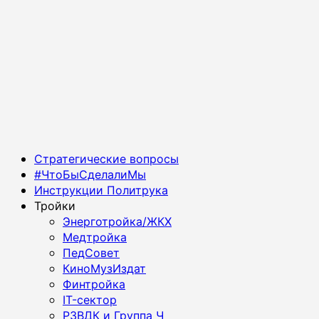
Основное
Стратегические вопросы
меню
#ЧтоБыСделалиМы
Инструкции Политрука
Тройки
Энерготройка/ЖКХ
Медтройка
ПедСовет
КиноМузИздат
Финтройка
IT-сектор
РЗВДК и Группа Ч