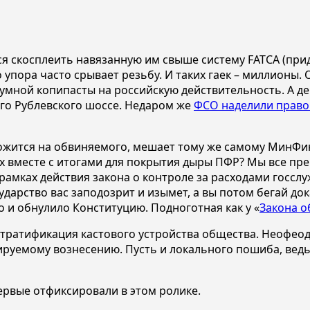
ся скосплеить навязанную им свыше систему FATCA (пр
 упора часто срывает резьбу. И таких гаек – миллионы.
умной копипасты на российскую действительность. А де
го Рублевского шоссе. Недаром же
ФСО наделили право
ложится на обвиняемого, мешает тому же самому МинФин
 вместе с итогами для покрытия дыры ПФР? Мы все прекр
в рамках действия закона о контроле за расходами гос
осударство вас заподозрит и изымет, а вы потом бегай д
 и обнулило Конституцию. Подноготная как у «
Закона о
 стратификация кастового устройства общества. Неофео
руемому вознесению. Пусть и локального пошиба, ведь
впервые отфиксировали в этом ролике.