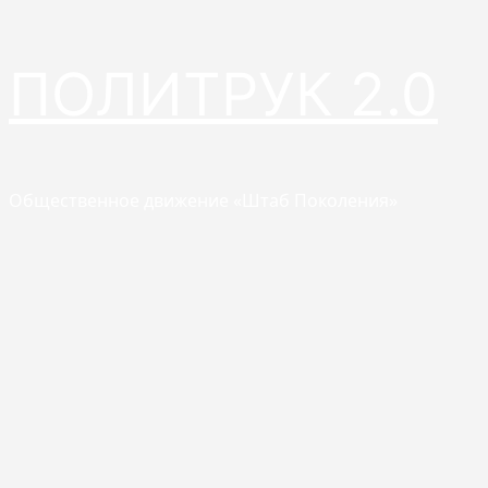
Перейти
ПОЛИТРУК 2.0
к
содержимому
Общественное движение «Штаб Поколения»