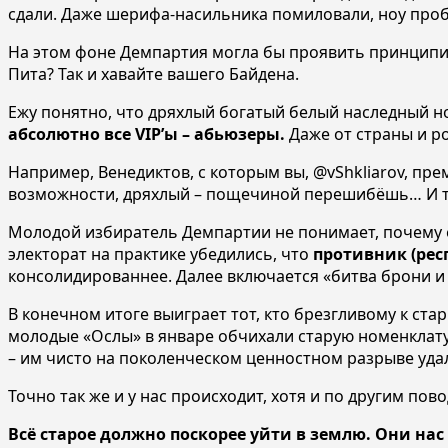
сдали. Даже шерифа-насильника помиловали, ноу про
На этом фоне Демпартия могла бы проявить принципи
Пита? Так и хавайте вашего Байдена.
Ежу понятно, что дряхлый богатый белый наследный н
абсолютно все VIP’ы – абьюзеры.
Даже от страны и ро
Например, Венедиктов, с которым вы, @vShkliarov, пр
возможности, дряхлый – пощечиной перешибёшь… И то
Молодой избиратель Демпартии не понимает, почему ему
электорат на практике убедились, что
противник (рес
консолидированнее. Далее включается «битва брони и с
В конечном итоге выиграет тот, кто брезгливому к с
молодые «Ослы» в январе обчихали старую номенклату
– им чисто на поколенческом ценностном разрыве удал
Точно так же и у нас происходит, хотя и по другим пов
Всё старое должно поскорее уйти в землю. Они нас