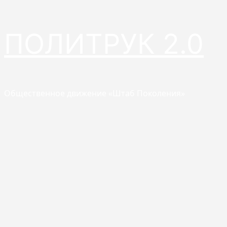
Перейти
ПОЛИТРУК 2.0
к
содержимому
Общественное движение «Штаб Поколения»