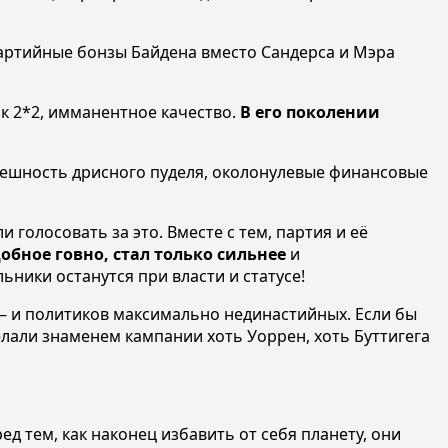
артийные бонзы Байдена вместо Сандерса и Мэра
к 2*2, имманентное качество.
В его поколении
 внешность дрисного пуделя, околонулевые финансовые
голосовать за это. Вместе с тем, партия и её
обное говно, стал только сильнее
и
ьники останутся при власти и статусе!
 – и политиков максимально нединастийных. Если бы
лали знаменем кампании хоть Уоррен, хоть Буттигега
ед тем, как наконец избавить от себя планету, они