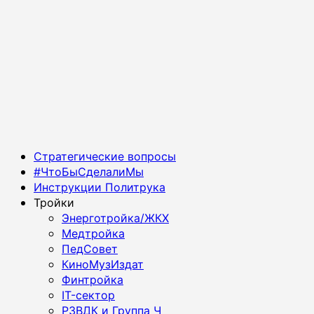
Основное
Стратегические вопросы
меню
#ЧтоБыСделалиМы
Инструкции Политрука
Тройки
Энерготройка/ЖКХ
Медтройка
ПедСовет
КиноМузИздат
Финтройка
IT-сектор
РЗВДК и Группа Ч