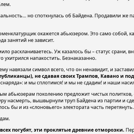
блем.
альность… но споткнулась об Байдена. Продавили же п
оменклатурщик окажется абьюзером. Это само собой, ка
да занятий не зависит.
емило раскланиваетесь. Уж казалось бы – статус срани,
 ухитрился напакостить. Безнаказанно.
 навязали символ всего, что он ненавидит, и заставили 
публиканцы), не сдавая своих Трампов, Кавано и под
наряда»: и мы сплотимся! и мы не сдадим! и наши насил
тарым абьюзерам поколению предложит чистых политков,
ру насмерть, вышвырнули труп Байдена из партии и сде
ось бы и из «слоновьего» электората часть перетянуть.
одам.
 всех погубят, эти проклятые древние отморозки.
Пер