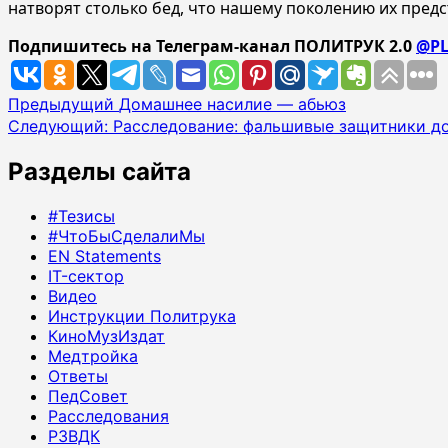
натворят столько бед, что нашему поколению их предс
Подпишитесь на Телеграм-канал ПОЛИТРУК 2.0
@PL
Навигация
Предыдущий
Домашнее насилие — абьюз
Следующий:
Расследование: фальшивые защитники д
записи
Разделы сайта
#Тезисы
#ЧтоБыСделалиМы
EN Statements
IT-сектор
Видео
Инструкции Политрука
КиноМузИздат
Медтройка
Ответы
ПедСовет
Расследования
РЗВДК