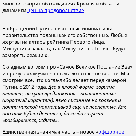
многое говорит об ожиданиях Кремля в области
динамики
цен на продовольствие
.
В обращении Путина некоторые инициативы
правительства поданы как его собственные. Любые
жертвы на алтарь рейтинга Первого Лица.
Мишустина заклать, так Мишустина… Теперь будут
замерять реакцию.
Складным воплям про «Самое Великое Послание Эва»
и прочую «замучитесьпыльглотать» – не верьте. Мы
смотрим всё, что когда-либо делает перед камерой
Путин, с 2012 года.
Дед в плохой форме, харизма
плавает, по сути предложения – половинчатые
(короткий карантин), явно писанные на коленке и
почти никакой нормативкой ещё не подпёртые. Как
оно там будет делаться, да когда созреет –
«разбираются, ждите».
Единственная значимая часть – новое «
офшорное