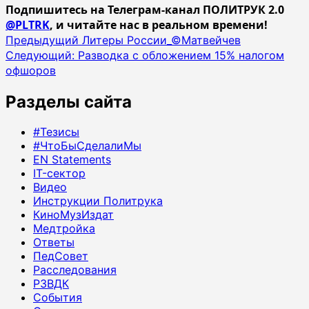
Подпишитесь на Телеграм-канал ПОЛИТРУК 2.0
@PLTRK
, и читайте нас в реальном времени!
Навигация
Предыдущий
Литеры России_©Матвейчев
Следующий:
Разводка с обложением 15% налогом
записи
офшоров
Разделы сайта
#Тезисы
#ЧтоБыСделалиМы
EN Statements
IT-сектор
Видео
Инструкции Политрука
КиноМузИздат
Медтройка
Ответы
ПедСовет
Расследования
РЗВДК
События