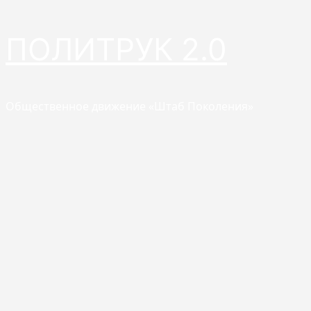
Перейти
ПОЛИТРУК 2.0
к
содержимому
Общественное движение «Штаб Поколения»