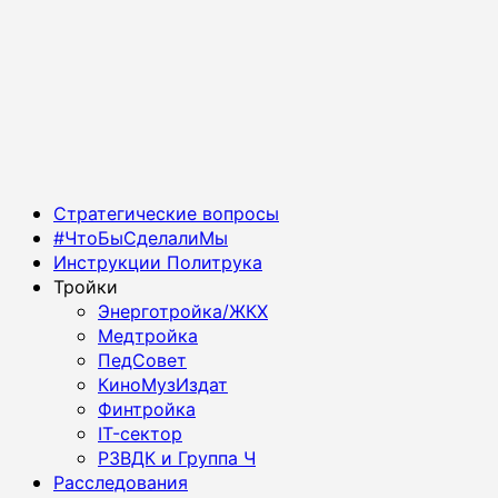
Основное
Стратегические вопросы
меню
#ЧтоБыСделалиМы
Инструкции Политрука
Тройки
Энерготройка/ЖКХ
Медтройка
ПедСовет
КиноМузИздат
Финтройка
IT-сектор
РЗВДК и Группа Ч
Расследования