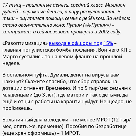
17 тыщ – приличные деньги, средний класс. Миллион
рублей – огромные деньги, в пору раскулачивать. 5
тыщ – ощутимая помощь семье с ребёнком. За неделю
стало окончательно ясно: Путин («А-Путин») –
контрамот, и сейчас живёт примерно в 2002 году.
«Разоптимизация»
вывода в офшоры под 15%
–
главная популистская бомба послания. Вон чего КП с
Марго суетились-то на левом фланге на прошлой
неделе.
В остальном туфта. Думали, денег на вирусы вам
накинут? Скажите спасибо, что сбор справок на
дотации отменят. Временно. И по 5 тыр/мес семьям с
младенцами (до 3 лет), где матери и так с детьми, да
ещё и отцы с работы на карантин уйдут. Не щедро, не
проӂивешь.
Больничный для молодежи – не менее МРОТ (12 тыр/
мес, опять же, временно). Пособия по безработице
(еще хрен оформишь) – 1 МРОТ.