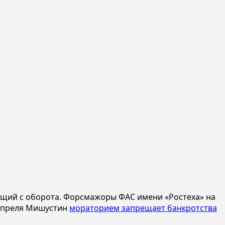
вущий с оборота. Форсмажоры ФАС имени «Ростеха» на
с апреля Мишустин
мораторием запрещает банкротства