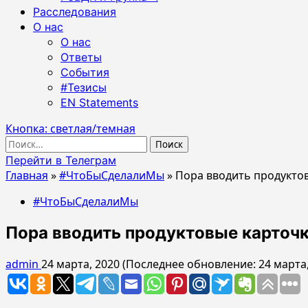
Расследования
О нас
О нас
Ответы
События
#Тезисы
EN Statements
Кнопка: светлая/темная
Найти:
Перейти в Телеграм
Главная
»
#ЧтоБыСделалиМы
»
Пора вводить продукто
#ЧтоБыСделалиМы
Пора вводить продуктовые карточ
admin
24 марта, 2020 (Последнее обновление: 24 марта