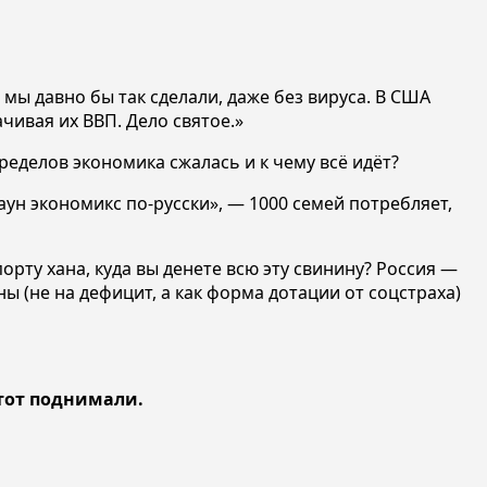
мы давно бы так сделали, даже без вируса. В США
чивая их ВВП. Дело святое.»
еделов экономика сжалась и к чему всё идёт?
н экономикс по-русски», — 1000 семей потребляет,
порту хана, куда вы денете всю эту свинину? Россия —
ы (не на дефицит, а как форма дотации от соцстраха)
этот поднимали.