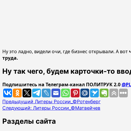
Ну это ладно, видели очи, где бизнес открывали. А вот
труда.
Ну так чего, будем карточки-то вво
Подпишитесь на Телеграм-канал ПОЛИТРУК 2.0
@PL
Навигация
Предыдущий
Литеры России_©Ротенберг
Следующий:
Литеры России_©Матвейчев
записи
Разделы сайта