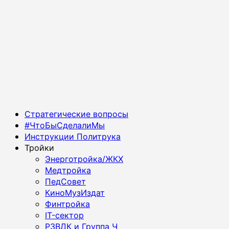
Основное
Стратегические вопросы
меню
#ЧтоБыСделалиМы
Инструкции Политрука
Тройки
Энерготройка/ЖКХ
Медтройка
ПедСовет
КиноМузИздат
Финтройка
IT-сектор
РЗВДК и Группа Ч