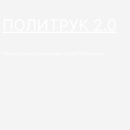
Перейти
ПОЛИТРУК 2.0
к
содержимому
Общественное движение «Штаб Поколения»