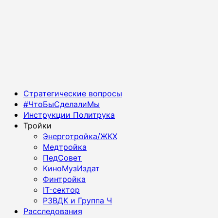
Основное
Стратегические вопросы
меню
#ЧтоБыСделалиМы
Инструкции Политрука
Тройки
Энерготройка/ЖКХ
Медтройка
ПедСовет
КиноМузИздат
Финтройка
IT-сектор
РЗВДК и Группа Ч
Расследования