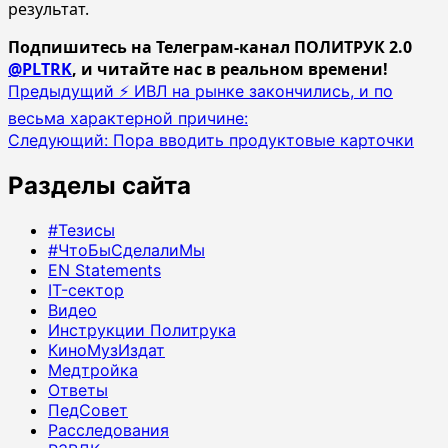
результат.
Подпишитесь на Телеграм-канал ПОЛИТРУК 2.0
@PLTRK
, и читайте нас в реальном времени!
Навигация
Предыдущий
⚡️ ИВЛ на рынке закончились, и по
записи
весьма характерной причине:
Следующий:
Пора вводить продуктовые карточки
Разделы сайта
#Тезисы
#ЧтоБыСделалиМы
EN Statements
IT-сектор
Видео
Инструкции Политрука
КиноМузИздат
Медтройка
Ответы
ПедСовет
Расследования