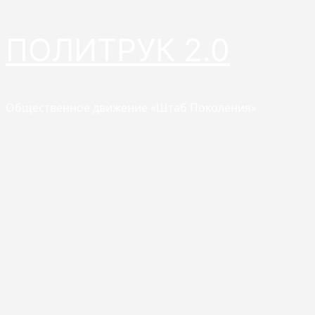
Перейти
ПОЛИТРУК 2.0
к
содержимому
Общественное движение «Штаб Поколения»