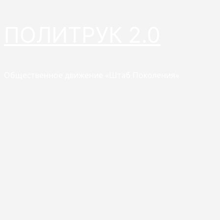
Перейти
ПОЛИТРУК 2.0
к
содержимому
Общественное движение «Штаб Поколения»