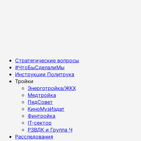
Основное
Стратегические вопросы
меню
#ЧтоБыСделалиМы
Инструкции Политрука
Тройки
Энерготройка/ЖКХ
Медтройка
ПедСовет
КиноМузИздат
Финтройка
IT-сектор
РЗВДК и Группа Ч
Расследования