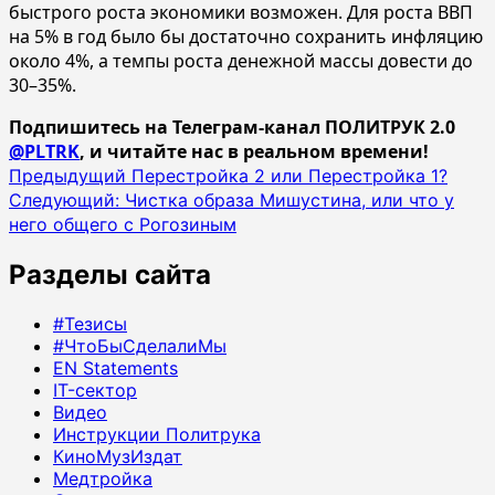
быстрого роста экономики возможен. Для роста ВВП
на 5% в год было бы достаточно сохранить инфляцию
около 4%, а темпы роста денежной массы довести до
30–35%.
Подпишитесь на Телеграм-канал ПОЛИТРУК 2.0
@PLTRK
, и читайте нас в реальном времени!
Навигация
Предыдущий
Перестройка 2 или Перестройка 1?
Следующий:
Чистка образа Мишустина, или что у
записи
него общего с Рогозиным
Разделы сайта
#Тезисы
#ЧтоБыСделалиМы
EN Statements
IT-сектор
Видео
Инструкции Политрука
КиноМузИздат
Медтройка