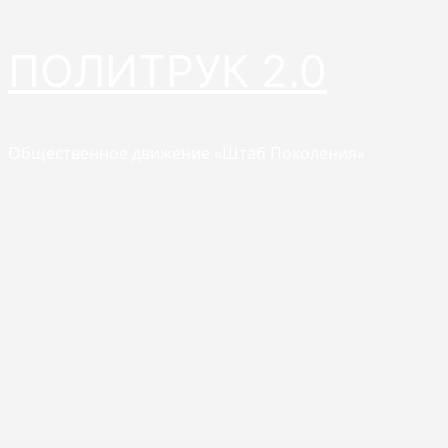
Перейти
ПОЛИТРУК 2.0
к
содержимому
Общественное движение «Штаб Поколения»