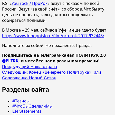
P.S. «
You rock / ПроРок
» везут с показом по всей
России. Везут «за свой счёт», со сборов. Чтобы эту
цепь не прервать, залы должны продолжать
собираться полными.
В Москве – 29 мая, сейчас в Уфе, и еще где-то будет
https://www.kinopoisk.ru/film/pro-rok-2017-932448/
Наполните их собой. Не пожалеете. Правда.
Подпишитесь на Телеграм-канал ПОЛИТРУК 2.0
@PLTRK
, и читайте нас в реальном времени!
Навигация
Предыдущий
Наша страна
Следующий:
Конец «Вечернего Политрука», или
записи
Совершенно Новый Сезон
Разделы сайта
#Тезисы
#ЧтоБыСделалиМы
EN Statements