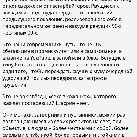
от консьержек и от гастарбайтеров. Рвущиеся к
звёздам из-под спуда твердынь и завоеваний
предыдущего поколения, реализовавшего себя в
парадоксальном ветреном вакууме ревущих 90-х,
нефтяных 00-х.
Это наши современники, чуть что не O.K. –
сбегающие в промискуитет или в самокопания, в
вязание на YouTube, в запой или в блюз. Бегущие в
тину быта, в закольцованность повседневности –
ради того, чтобы переждать скучную муку очередной
ударившей под дых передряги, катастрофы,
крушения.
Это не рок-звёзды, «секс в кожанках», которого
жаждет постаревший Шахрин – нет.
Они монахи, затворники и пустынники, всякий раз
возвращающиеся из своих ретритов на свет, под
объектив, к людям – более честными с собой, более
смелыми с публикой, более гордыми и стойкими в