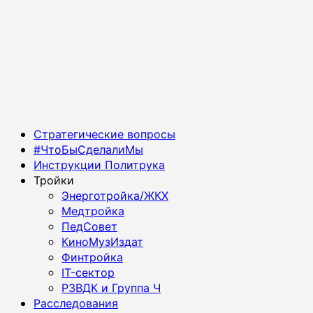
Основное
Стратегические вопросы
меню
#ЧтоБыСделалиМы
Инструкции Политрука
Тройки
Энерготройка/ЖКХ
Медтройка
ПедСовет
КиноМузИздат
Финтройка
IT-сектор
РЗВДК и Группа Ч
Расследования