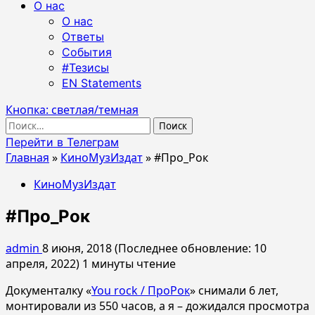
О нас
О нас
Ответы
События
#Тезисы
EN Statements
Кнопка: светлая/темная
Найти:
Перейти в Телеграм
Главная
»
КиноМузИздат
»
#Про_Рок
КиноМузИздат
#Про_Рок
admin
8 июня, 2018 (Последнее обновление: 10
апреля, 2022)
1 минуты чтение
Документалку «
You rock / ПроРок
» снимали 6 лет,
монтировали из 550 часов, а я – дожидался просмотра